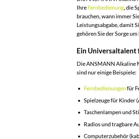
Ihre
Fernbedienung
, die 
brauchen, wann immer Sie 
Leistungsabgabe, damit S
gehören Sie der Sorge um 
Ein Universaltalent 
Die ANSMANN Alkaline Mig
sind nur einige Beispiele:
Fernbedienungen
für F
Spielzeuge für Kinder 
Taschenlampen und St
Radios und tragbare A
Computerzubehör (kab