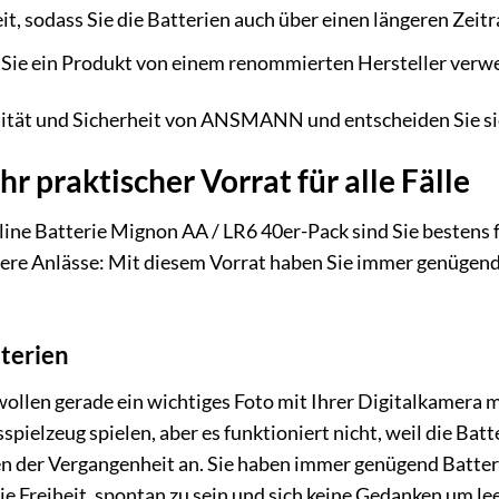
eit, sodass Sie die Batterien auch über einen längeren Z
a Sie ein Produkt von einem renommierten Hersteller ver
lität und Sicherheit von ANSMANN und entscheiden Sie sic
hr praktischer Vorrat für alle Fälle
Batterie Mignon AA / LR6 40er-Pack sind Sie bestens für
re Anlässe: Mit diesem Vorrat haben Sie immer genügend 
tterien
ollen gerade ein wichtiges Foto mit Ihrer Digitalkamera m
sspielzeug spielen, aber es funktioniert nicht, weil die B
n der Vergangenheit an. Sie haben immer genügend Batterie
ie Freiheit, spontan zu sein und sich keine Gedanken um l