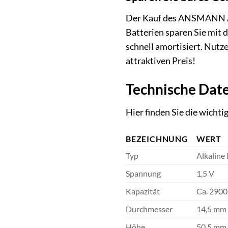
Der Kauf des ANSMANN Alka
Batterien sparen Sie mit 
schnell amortisiert. Nutz
attraktiven Preis!
Technische Date
Hier finden Sie die wich
BEZEICHNUNG
WERT
Typ
Alkaline
Spannung
1,5 V
Kapazität
Ca. 2900
Durchmesser
14,5 mm
Höhe
50,5 mm