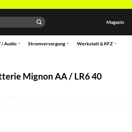
Magazin
V / Audio
Stromversorgung
Werkstatt & KFZ
erie Mignon AA / LR6 40