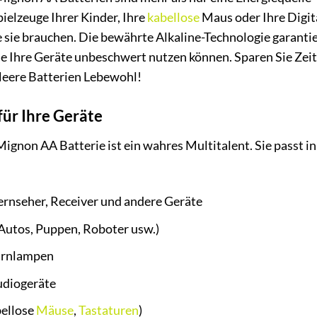
Spielzeuge Ihrer Kinder, Ihre
kabellose
Maus oder Ihre Digita
sie brauchen. Die bewährte Alkaline-Technologie garantie
ie Ihre Geräte unbeschwert nutzen können. Sparen Sie Zei
leere Batterien Lebewohl!
für Ihre Geräte
non AA Batterie ist ein wahres Multitalent. Sie passt i
ernseher, Receiver und andere Geräte
(Autos, Puppen, Roboter usw.)
irnlampen
udiogeräte
ellose
Mäuse
,
Tastaturen
)