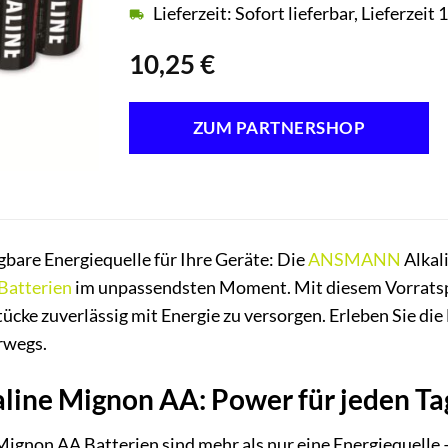
Lieferzeit: Sofort lieferbar, Lieferzei
10,25
€
ZUM PARTNERSHOP
gbare Energiequelle für Ihre Geräte: Die
ANSMANN
Alkal
Batterien
im unpassendsten Moment. Mit diesem Vorratspac
ücke zuverlässig mit Energie zu versorgen. Erleben Sie die F
rwegs.
ne Mignon AA: Power für jeden Ta
on AA Batterien sind mehr als nur eine Energiequelle – si