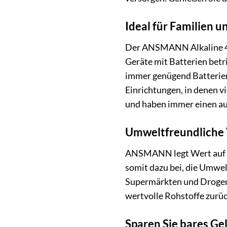
Ideal für Familien 
Der ANSMANN Alkaline 40e
Geräte mit Batterien betr
immer genügend Batterien
Einrichtungen, in denen vi
und haben immer einen au
Umweltfreundliche
ANSMANN legt Wert auf N
somit dazu bei, die Umwelt
Supermärkten und Drogeri
wertvolle Rohstoffe zurü
Sparen Sie bares Ge