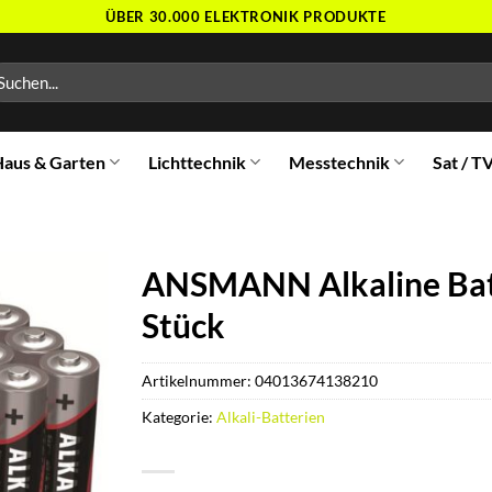
ÜBER 30.000 ELEKTRONIK PRODUKTE
chen
ch:
aus & Garten
Lichttechnik
Messtechnik
Sat / T
ANSMANN Alkaline Batt
Stück
Artikelnummer:
04013674138210
Kategorie:
Alkali-Batterien