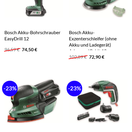
Bosch Akku-Bohrschrauber
Bosch Akku-
EasyDrill 12
Exzenterschleifer (ohne
Akku und Ladegerät)
Ursprünglicher
Aktueller
96,59
€
74,50
€
AdvancedOrbit 18
Preis
Preis
Ursprünglicher
Aktueller
102,89
€
72,90
€
war:
ist:
Preis
Preis
96,59 €
74,50 €.
war:
ist:
102,89 €
72,90 €.
-23%
-23%