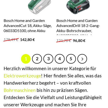
Bosch Home and Garden
Bosch Home and Garden
AdvancedCut 18, Akku-Säge,
AdvancedDrill 18 2-Gang-
06033D5100, ohne Akku
Akku-Bohrschrauber,
06039B5009, 18 V, ohne
Ursprünglicher
Aktueller
178,49
€
142,80
€
Ursprünglicher
Aktueller
121,78
€
96,80
€
Akku
Preis
Preis
Preis
Preis
war:
ist:
war:
ist:
178,49 €
142,80 €.
121,78 €
96,80 €.
1
2
3
4
5
Herzlich willkommen in unserer Kategorie für
Elektrowerkzeuge
! Hier finden Sie alles, was das
Handwerkerherz begehrt – von kraftvollen
Bohrmaschinen
bis hin zu präzisen Sägen.
Entdecken Sie die Vielfalt und Leistungsfähigkeit
unserer Werkzeuge und machen Sie Ihre