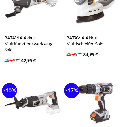
BATAVIA Akku-
BATAVIA Akku-
Multifunktionswerkzeug,
Multischleifer, Solo
Solo
Ursprünglicher
Aktueller
39,99
€
34,99
€
Preis
Preis
Ursprünglicher
Aktueller
49,99
€
42,95
€
war:
ist:
Preis
Preis
39,99 €
34,99 €.
war:
ist:
49,99 €
42,95 €.
-10%
-17%