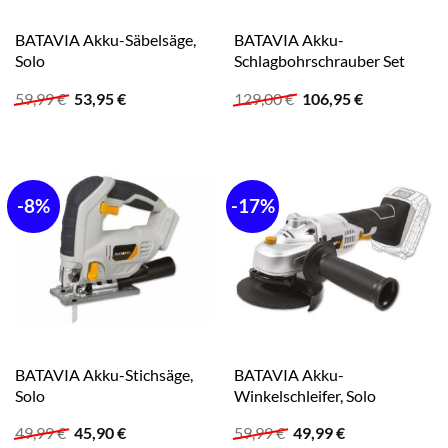
BATAVIA Akku-Säbelsäge,
BATAVIA Akku-
Solo
Schlagbohrschrauber Set
Ursprünglicher
Aktueller
Ursprünglicher
Aktueller
59,99
€
53,95
€
129,00
€
106,95
€
Preis
Preis
Preis
Preis
war:
ist:
war:
ist:
59,99 €
53,95 €.
129,00 €
106,95 €.
-8%
-17%
BATAVIA Akku-Stichsäge,
BATAVIA Akku-
Solo
Winkelschleifer, Solo
Ursprünglicher
Aktueller
Ursprünglicher
Aktueller
49,99
€
45,90
€
59,99
€
49,99
€
Preis
Preis
Preis
Preis