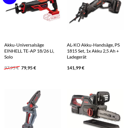
Akku-Universalsäge
AL-KO Akku-Handsäge, PS
EINHELL TE-AP 18/26 Li,
1815 Set, 1x Akku 2,5 Ah +
Solo
Ladegerät
Ursprünglicher
Aktueller
97,95
€
79,95
€
141,99
€
Preis
Preis
war:
ist:
97,95 €
79,95 €.