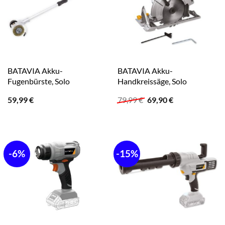
BATAVIA Akku-
BATAVIA Akku-
Fugenbürste, Solo
Handkreissäge, Solo
Ursprünglicher
Aktueller
59,99
€
79,99
€
69,90
€
Preis
Preis
war:
ist:
79,99 €
69,90 €.
-6%
-15%