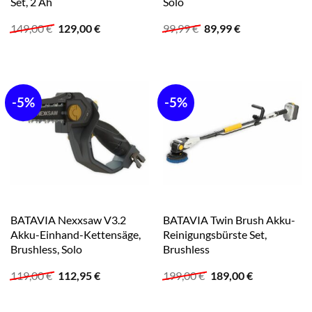
Set, 2 Ah
Solo
Ursprünglicher
Aktueller
Ursprünglicher
Aktueller
149,00
€
129,00
€
99,99
€
89,99
€
Preis
Preis
Preis
Preis
war:
ist:
war:
ist:
149,00 €
129,00 €.
99,99 €
89,99 €.
-5%
-5%
BATAVIA Nexxsaw V3.2
BATAVIA Twin Brush Akku-
Akku-Einhand-Kettensäge,
Reinigungsbürste Set,
Brushless, Solo
Brushless
Ursprünglicher
Aktueller
Ursprünglicher
Aktueller
119,00
€
112,95
€
199,00
€
189,00
€
Preis
Preis
Preis
Preis
war:
ist:
war:
ist:
119,00 €
112,95 €.
199,00 €
189,00 €.