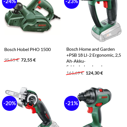
-24%
-23%
Bosch Home and Garden
Bosch Hobel PHO 1500
+PSB 18 LI-2 Ergonomic, 2,5
Ursprünglicher
Aktueller
95,55
€
72,55
€
Ah-Akku-
Preis
Preis
Schlagbohrschrauber,
war:
ist:
Ursprünglicher
Aktueller
161,69
€
124,30
€
06039B0302, ohne Akku
95,55 €
72,55 €.
Preis
Preis
war:
ist:
161,69 €
124,30 €.
-20%
-21%