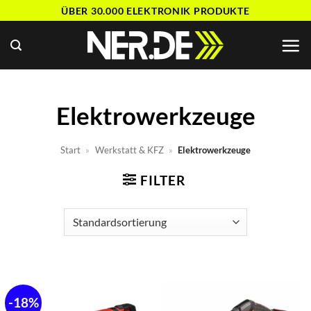
Zum
ÜBER 30.000 ELEKTRONIK PRODUKTE
Inhalt
springen
Elektrowerkzeuge
Start
»
Werkstatt & KFZ
»
Elektrowerkzeuge
FILTER
-18%