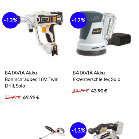
129,00 €
109,90 €.
-13%
-12%
BATAVIA Akku-
BATAVIA Akku-
Bohrschrauber, 18V, Twin
Exzenterschleifer, Solo
Drill, Solo
Ursprünglicher
Aktueller
49,99
€
43,90
€
Preis
Preis
Ursprünglicher
Aktueller
79,99
€
69,99
€
war:
ist:
Preis
Preis
49,99 €
43,90 €.
war:
ist:
79,99 €
69,99 €.
-13%