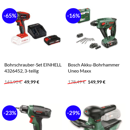
-65%
-16%
Bohrschrauber-Set EINHELL
Bosch Akku-Bohrhammer
4326452, 3-teilig
Uneo Maxx
Ursprünglicher
Aktueller
Ursprünglicher
Aktueller
141,90
€
49,99
€
178,49
€
149,99
€
Preis
Preis
Preis
Preis
war:
ist:
war:
ist:
141,90 €
49,99 €.
178,49 €
149,99 €.
-23%
-29%