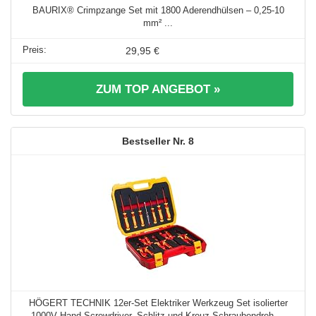
BAURIX® Crimpzange Set mit 1800 Aderendhülsen – 0,25-10
mm² ...
29,95 €
ZUM TOP ANGEBOT »
8
HÖGERT TECHNIK 12er-Set Elektriker Werkzeug Set isolierter
1000V Hand Screwdriver, Schlitz und Kreuz Schraubendreh ...