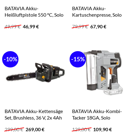
BATAVIA Akku-
BATAVIA Akku-
Heißluftpistole 550 °C, Solo
Kartuschenpresse, Solo
Ursprünglicher
Aktueller
Ursprünglicher
Aktueller
49,99
€
46,99
€
79,99
€
67,90
€
Preis
Preis
Preis
Preis
war:
ist:
war:
ist:
49,99 €
46,99 €.
79,99 €
67,90 €.
-10%
-15%
BATAVIA Akku-Kettensäge
BATAVIA Akku-Kombi-
Set, Brushless, 36 V, 2x 4Ah
Tacker 18GA, Solo
Ursprünglicher
Aktueller
Ursprünglicher
Aktueller
299,00
€
269,00
€
129,00
€
109,90
€
Preis
Preis
Preis
Preis