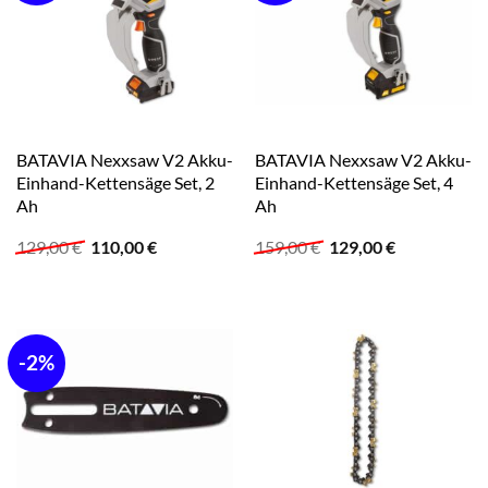
BATAVIA Nexxsaw V2 Akku-
BATAVIA Nexxsaw V2 Akku-
Einhand-Kettensäge Set, 2
Einhand-Kettensäge Set, 4
Ah
Ah
Ursprünglicher
Aktueller
Ursprünglicher
Aktueller
129,00
€
110,00
€
159,00
€
129,00
€
Preis
Preis
Preis
Preis
war:
ist:
war:
ist:
129,00 €
110,00 €.
159,00 €
129,00 €.
-2%