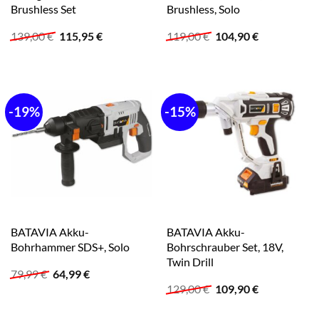
Brushless Set
Brushless, Solo
Ursprünglicher
Aktueller
Ursprünglicher
Aktueller
139,00
€
115,95
€
119,00
€
104,90
€
Preis
Preis
Preis
Preis
war:
ist:
war:
ist:
139,00 €
115,95 €.
119,00 €
104,90 €.
-19%
-15%
BATAVIA Akku-
BATAVIA Akku-
Bohrhammer SDS+, Solo
Bohrschrauber Set, 18V,
Twin Drill
Ursprünglicher
Aktueller
79,99
€
64,99
€
Preis
Preis
Ursprünglicher
Aktueller
129,00
€
109,90
€
war:
ist:
Preis
Preis
79,99 €
64,99 €.
war:
ist: