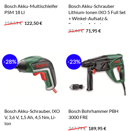
Bosch Akku-Multischleifer
Bosch Akku-Schrauber
PSM 18 LI
Lithium-Ionen IXO 5 Full Set
+ Winkel-Aufsatz &
Ursprünglicher
Aktueller
159,59
€
122,50
€
Exzenter-Aufsatz
Preis
Preis
Ursprünglicher
Aktueller
93,44
€
71,95
€
war:
ist:
Preis
Preis
159,59 €
122,50 €.
war:
ist:
93,44 €
71,95 €.
-28%
-23%
Bosch Akku-Schrauber, IXO
Bosch Bohrhammer PBH
V, 3,6 V, 1,5 Ah, 4,5 Nm, Li-
3000 FRE
Ion
Ursprünglicher
Aktueller
247,79
€
189,95
€