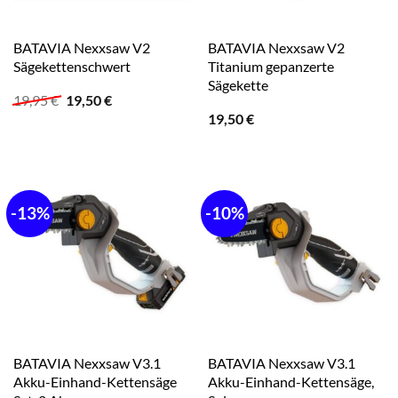
BATAVIA Nexxsaw V2
BATAVIA Nexxsaw V2
Sägekettenschwert
Titanium gepanzerte
Sägekette
Ursprünglicher
Aktueller
19,95
€
19,50
€
Preis
Preis
19,50
€
war:
ist:
19,95 €
19,50 €.
-13%
-10%
BATAVIA Nexxsaw V3.1
BATAVIA Nexxsaw V3.1
Akku-Einhand-Kettensäge
Akku-Einhand-Kettensäge,