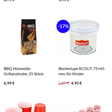
-17%
BBQ Holzwolle-
Becherlupe SCOUT, 75×65
Grillanzünder, 25 Stück
mm, für Kinder
Ursprünglicher
Aktueller
6,99
€
5,99
€
4,95
€
Preis
Preis
war:
ist:
5,99 €
4,95 €.