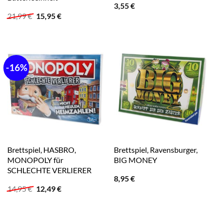
3,55
€
Ursprünglicher
Aktueller
21,99
€
15,95
€
Preis
Preis
war:
ist:
21,99 €
15,95 €.
-16%
Brettspiel, HASBRO,
Brettspiel, Ravensburger,
MONOPOLY für
BIG MONEY
SCHLECHTE VERLIERER
8,95
€
Ursprünglicher
Aktueller
14,95
€
12,49
€
Preis
Preis
war:
ist:
14,95 €
12,49 €.