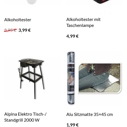
Alkoholtester mit
Alkoholtester
Taschenlampe
Ursprünglicher
Aktueller
8,95
€
3,99
€
Preis
Preis
4,99
€
war:
ist:
8,95 €
3,99 €.
Alpina Elektro Tisch-/
Alu Sitzmatte 35×45 cm
Standgrill 2000 W
1,99
€