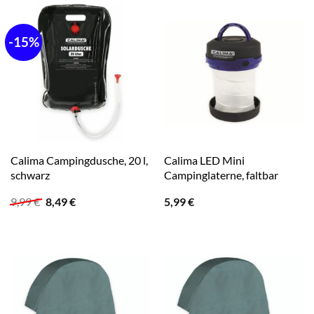
-15%
Calima Campingdusche, 20 l,
Calima LED Mini
schwarz
Campinglaterne, faltbar
Ursprünglicher
Aktueller
9,99
€
8,49
€
5,99
€
Preis
Preis
war:
ist:
9,99 €
8,49 €.