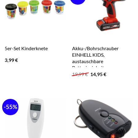
Akku-/Bohrschrauber
5er-Set Kinderknete
EINHELL KIDS,
3,99
€
austauschbare
Batterieeinheit
Ursprünglicher
Aktueller
19,99
€
14,95
€
Preis
Preis
war:
ist:
19,99 €
14,95 €.
-55%