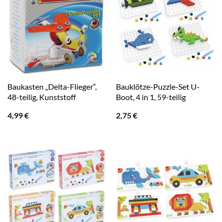
Baukasten „Delta-Flieger“,
Bauklötze-Puzzle-Set U-
48-teilig, Kunststoff
Boot, 4 in 1, 59-teilig
4,99
€
2,75
€