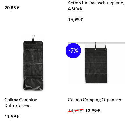
46066 für Dachschutzplane,
20,85
€
4 Stück
16,95
€
-7%
Calima Camping
Calima Camping Organizer
Kulturtasche
Ursprünglicher
Aktueller
14,99
€
13,99
€
Preis
Preis
11,99
€
war:
ist:
14,99 €
13,99 €.