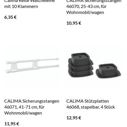
Calima Reise Wäscheleine
CALIMA Sicherungsstangen
mit 10 Klammern
46070, 25-43 cm, für
Wohnmobil/wagen
6,35
€
10,95
€
CALIMA Sicherungsstangen
CALIMA Stützplatten
46071, 41-71 cm, für
46068, stapelbar, 4 Stück
Wohnmobil/wagen
12,95
€
11,95
€