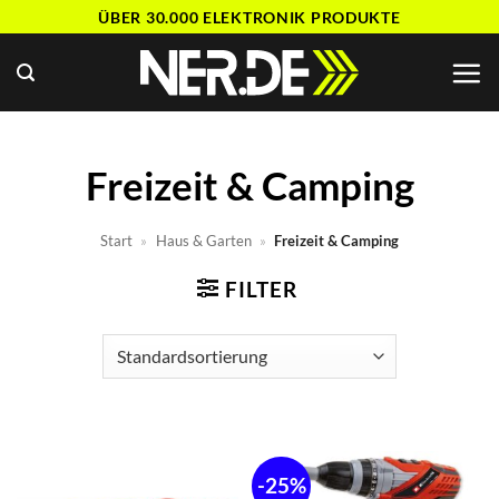
Zum
ÜBER 30.000 ELEKTRONIK PRODUKTE
Inhalt
springen
Freizeit & Camping
Start
»
Haus & Garten
»
Freizeit & Camping
FILTER
-25%