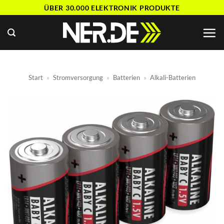
Zum
ÜBER 30.000 ELEKTRONIK PRODUKTE
Inhalt
springen
Start
»
Stromversorgung
»
Batterien
»
Alkali-Batterien