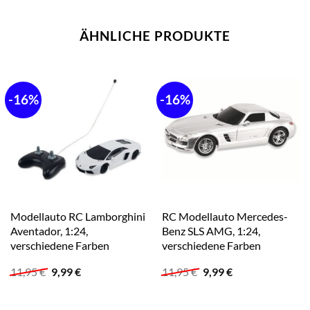
ÄHNLICHE PRODUKTE
-16%
-16%
Modellauto RC Lamborghini
RC Modellauto Mercedes-
Aventador, 1:24,
Benz SLS AMG, 1:24,
verschiedene Farben
verschiedene Farben
Ursprünglicher
Aktueller
Ursprünglicher
Aktueller
11,95
€
9,99
€
11,95
€
9,99
€
Preis
Preis
Preis
Preis
war:
ist:
war:
ist:
11,95 €
9,99 €.
11,95 €
9,99 €.