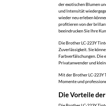
der exotischen Blumen und
und Intensität wiedergege
wieder neu erleben können
profitieren von der brilla
beeindrucken Sie Ihre Kun
Die Brother LC-223Y Tinte
Zuverlässigkeit. Sie könne
Farbverfälschungen. Die e
Privatanwender und kleine 
Mit der Brother LC-223Y Ti
Momente und professionell
Die Vorteile de
Die Brother LC-223Y Tinte