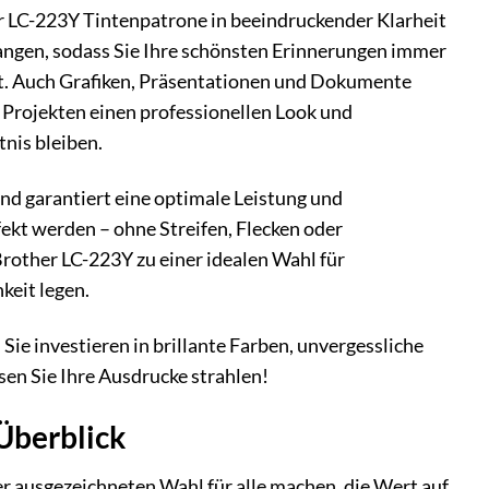
er LC-223Y Tintenpatrone in beeindruckender Klarheit
fangen, sodass Sie Ihre schönsten Erinnerungen immer
net. Auch Grafiken, Präsentationen und Dokumente
n Projekten einen professionellen Look und
nis bleiben.
nd garantiert eine optimale Leistung und
fekt werden – ohne Streifen, Flecken oder
rother LC-223Y zu einer idealen Wahl für
keit legen.
Sie investieren in brillante Farben, unvergessliche
en Sie Ihre Ausdrucke strahlen!
Überblick
ner ausgezeichneten Wahl für alle machen, die Wert auf