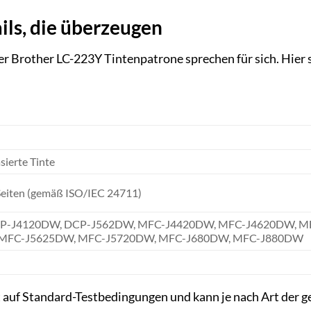
ils, die überzeugen
er Brother LC-223Y Tintenpatrone sprechen für sich. Hier 
sierte Tinte
 Seiten (gemäß ISO/IEC 24711)
CP-J4120DW, DCP-J562DW, MFC-J4420DW, MFC-J4620DW, 
 MFC-J5625DW, MFC-J5720DW, MFC-J680DW, MFC-J880DW
rt auf Standard-Testbedingungen und kann je nach Art de