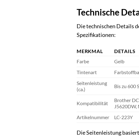
Technische Deta
Die technischen Details d
Spezifikationen:
MERKMAL
DETAILS
Farbe
Gelb
Tintenart
Farbstoffba
Seitenleistung
Bis zu 600
(ca.)
Brother D
Kompatibilität
J5620DW,
Artikelnummer
LC-223Y
Die Seitenleistung basie