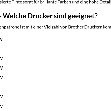
sierte Tinte sorgt für brillante Farben und eine hohe Detai
– Welche Drucker sind geeignet?
npatrone ist mit einer Vielzahl von Brother Druckern komp
W
DW
DW
DW
W
DW
DW