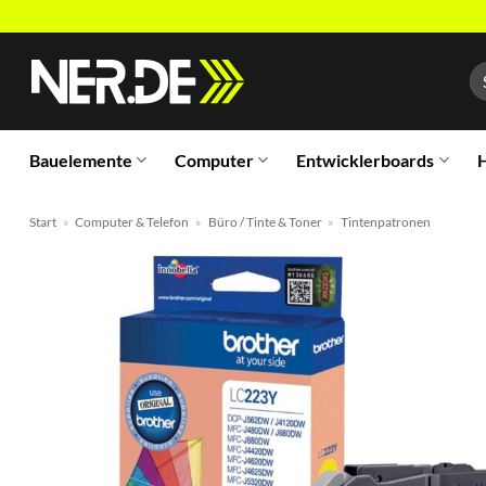
Zum
Inhalt
Su
springen
na
Bauelemente
Computer
Entwicklerboards
H
Start
»
Computer & Telefon
»
Büro / Tinte & Toner
»
Tintenpatronen