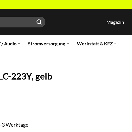
Magazin
V / Audio
Stromversorgung
Werkstatt & KFZ
LC-223Y, gelb
t 1-3 Werktage