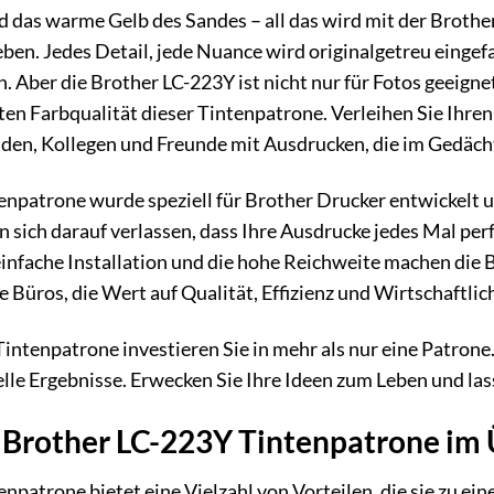
 das warme Gelb des Sandes – all das wird mit der Broth
ben. Jedes Detail, jede Nuance wird originalgetreu einge
. Aber die Brother LC-223Y ist nicht nur für Fotos geeig
nten Farbqualität dieser Tintenpatrone. Verleihen Sie Ihre
den, Kollegen und Freunde mit Ausdrucken, die im Gedächt
npatrone wurde speziell für Brother Drucker entwickelt u
n sich darauf verlassen, dass Ihre Ausdrucke jedes Mal per
infache Installation und die hohe Reichweite machen die B
Büros, die Wert auf Qualität, Effizienz und Wirtschaftlich
ntenpatrone investieren Sie in mehr als nur eine Patrone. 
e Ergebnisse. Erwecken Sie Ihre Ideen zum Leben und lass
r Brother LC-223Y Tintenpatrone im 
npatrone bietet eine Vielzahl von Vorteilen, die sie zu ei