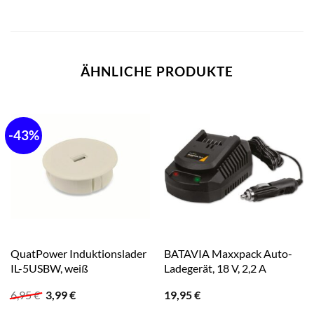
ÄHNLICHE PRODUKTE
-43%
QuatPower Induktionslader
BATAVIA Maxxpack Auto-
IL-5USBW, weiß
Ladegerät, 18 V, 2,2 A
Ursprünglicher
Aktueller
6,95
€
3,99
€
19,95
€
Preis
Preis