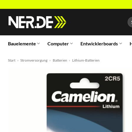
Zum
Inhalt
Su
springen
na
Bauelemente
Computer
Entwicklerboards
H
Start
»
Stromversorgung
»
Batterien
»
Lithium-Batterien