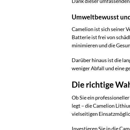
Dank dieser umfassenden 
Umweltbewusst und
Camelion ist sich seiner
Batterie ist frei von sch
minimieren und die Gesun
Darüber hinaus ist die l
weniger Abfall und eine g
Die richtige Wah
Ob Sie ein professionelle
legt – die Camelion Lithi
vielseitigen Einsatzmögl
Investieren Sie in die Ca