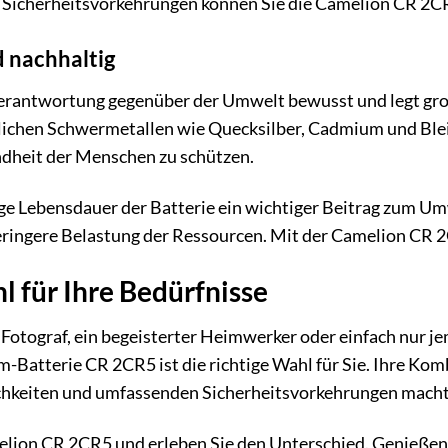
Sicherheitsvorkehrungen können Sie die Camelion CR 2CR
 nachhaltig
 Verantwortung gegenüber der Umwelt bewusst und legt gr
ädlichen Schwermetallen wie Quecksilber, Cadmium und Blei
dheit der Menschen zu schützen.
ange Lebensdauer der Batterie ein wichtiger Beitrag zum 
eringere Belastung der Ressourcen. Mit der Camelion CR 2
l für Ihre Bedürfnisse
r Fotograf, ein begeisterter Heimwerker oder einfach nur j
um-Batterie CR 2CR5 ist die richtige Wahl für Sie. Ihre Ko
ichkeiten und umfassenden Sicherheitsvorkehrungen macht 
melion CR 2CR5 und erleben Sie den Unterschied. Genießen 