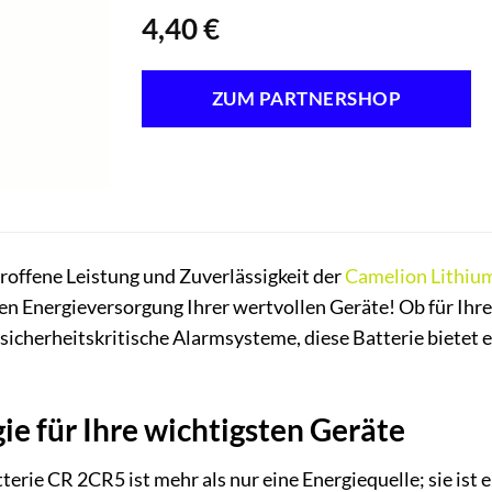
4,40
€
ZUM PARTNERSHOP
roffene Leistung und Zuverlässigkeit der
Camelion
Lithiu
en Energieversorgung Ihrer wertvollen Geräte! Ob für Ih
icherheitskritische Alarmsysteme, diese Batterie bietet ei
ie für Ihre wichtigsten Geräte
erie CR 2CR5 ist mehr als nur eine Energiequelle; sie ist 