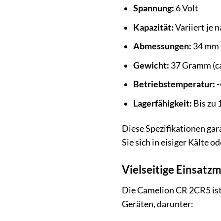
Spannung:
6 Volt
Kapazität:
Variiert je 
Abmessungen:
34 mm x
Gewicht:
37 Gramm (ca
Betriebstemperatur:
-
Lagerfähigkeit:
Bis zu 
Diese Spezifikationen ga
Sie sich in eisiger Kälte 
Vielseitige Einsatz
Die Camelion CR 2CR5 ist n
Geräten, darunter: