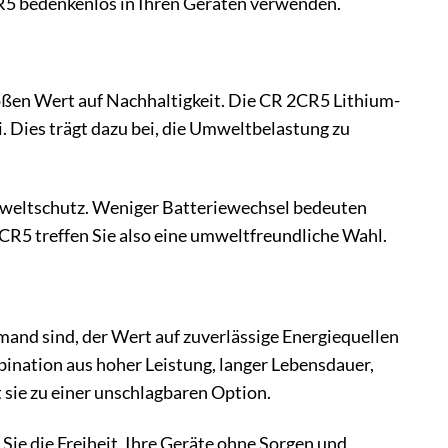
5 bedenkenlos in Ihren Geräten verwenden.
oßen Wert auf Nachhaltigkeit. Die CR 2CR5 Lithium-
. Dies trägt dazu bei, die Umweltbelastung zu
Umweltschutz. Weniger Batteriewechsel bedeuten
CR5 treffen Sie also eine umweltfreundliche Wahl.
emand sind, der Wert auf zuverlässige Energiequellen
mbination aus hoher Leistung, langer Lebensdauer,
sie zu einer unschlagbaren Option.
Sie die Freiheit, Ihre Geräte ohne Sorgen und