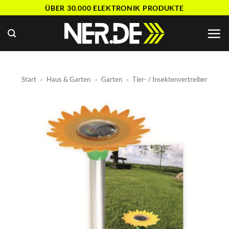
Zum
ÜBER 30.000 ELEKTRONIK PRODUKTE
Inhalt
springen
Start
»
Haus & Garten
»
Garten
»
Tier- / Insektenvertreiber