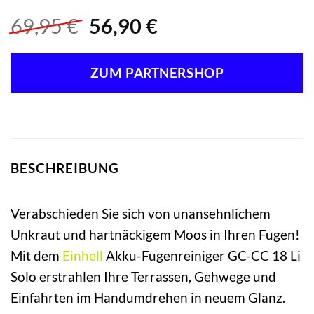
Ursprünglicher
Aktueller
69,95
€
56,90
€
Preis
Preis
war:
ist:
ZUM PARTNERSHOP
69,95 €
56,90 €.
BESCHREIBUNG
Verabschieden Sie sich von unansehnlichem
Unkraut und hartnäckigem Moos in Ihren Fugen!
Mit dem
Einhell
Akku-Fugenreiniger GC-CC 18 Li
Solo erstrahlen Ihre Terrassen, Gehwege und
Einfahrten im Handumdrehen in neuem Glanz.