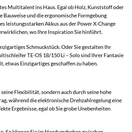
es Multitalent ins Haus. Egal ob Holz, Kunststoff oder
akte Bauweise und die ergonomische Formgebung
des leistungsstarken Akkus aus der Power X-Change
rwirklichen, wo Ihre Inspiration Sie hinführt.
einzigartiges Schmuckstück. Oder Sie gestalten Ihr
schleifer TE-OS 18/150 Li – Solo sind Ihrer Fantasie
t, etwas Einzigartiges geschaffen zu haben.
eine Flexibilität, sondern auch durch seine hohe
trag, während die elektronische Drehzahlregelung eine
fekte Ergebnisse, egal ob Sie grobe Unebenheiten
seln. So können Sie im Handumdrehen zwischen