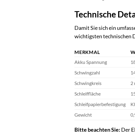
Technische Deta
Damit Sie sich ein umfas
wichtigsten technischen D
MERKMAL
W
Akku Spannung
1
Schwingzahl
14
Schwingkreis
2
Schleiffläche
1
Schleifpapierbefestigung
Kl
Gewicht
0,
Bitte beachten Sie:
Der E