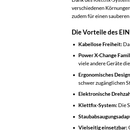
verschiedenen Körnungen 
zudem für einen sauberen 
Die Vorteile des EI
Kabellose Freiheit:
Dan
Power X-Change Famil
viele andere Geräte di
Ergonomisches Design
schwer zugänglichen St
Elektronische Drehzah
Klettfix-System:
Die S
Staubabsaugungsadap
Vielseitig einsetzbar:
G