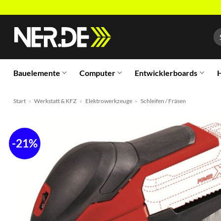
Zum
Inhalt
Su
springen
na
Bauelemente
Computer
Entwicklerboards
H
Start
»
Werkstatt & KFZ
»
Elektrowerkzeuge
»
Schleifen / Fräsen
-21%