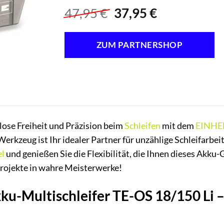
Ursprünglicher
Aktueller
47,95
€
37,95
€
Preis
Preis
war:
ist:
ZUM PARTNERSHOP
47,95 €
37,95 €.
lose Freiheit und Präzision beim
Schleifen
mit dem
EINHE
 Werkzeug ist Ihr idealer Partner für unzählige Schleifarbei
l
und genießen Sie die Flexibilität, die Ihnen dieses Akku-G
Projekte in wahre Meisterwerke!
u-Multischleifer TE-OS 18/150 Li – S