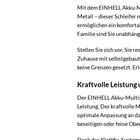
Mit dem EINHELL Akku-Mult
Metall – dieser Schleife
ermöglichen ein komforta
Familie sind Sie unabhängi
Stellen Sie sich vor, Sie 
Zuhause mit selbstgebaut
keine Grenzen gesetzt. Er
Kraftvolle Leistung 
Der EINHELL Akku-Multisch
Leistung. Der kraftvolle 
optimale Anpassung an das
beseitigen oder feine Obe
Dank des Klettfix-Systems