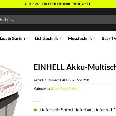
ÜBER 30.000 ELEKTRONIK PRODUKTE
chen
ch:
aus & Garten
Lichttechnik
Messtechnik
Sat / T
EINHELL Akku-Multischl
Artikelnummer:
04006825651218
Kategorie:
Schleifen / Fräsen
Lieferzeit: Sofort lieferbar, Lieferzei