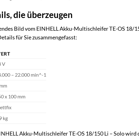
ils, die überzeugen
sendes Bild vom EINHELL Akku-Multischleifer TE-OS 18/150
etails für Sie zusammengefasst:
ERT
8 V
.000 – 22.000 min^-1
 mm
50 x 100 mm
ettfix
9 kg
INHELL Akku-Multischleifer TE-OS 18/150 Li – Solo wird