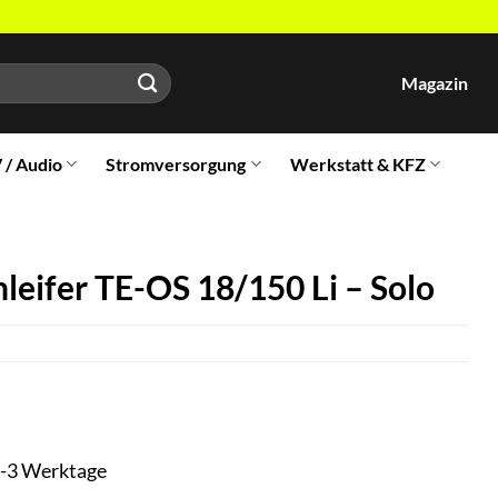
Magazin
V / Audio
Stromversorgung
Werkstatt & KFZ
eifer TE-OS 18/150 Li – Solo
t 1-3 Werktage