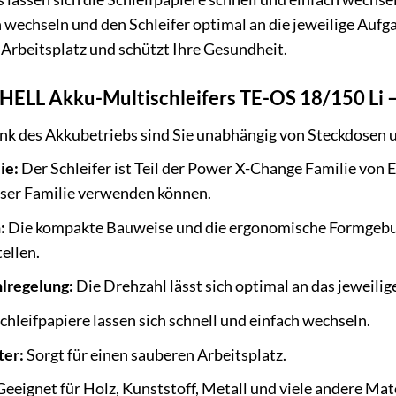
wechseln und den Schleifer optimal an die jeweilige Auf
Arbeitsplatz und schützt Ihre Gesundheit.
NHELL Akku-Multischleifers TE-OS 18/150 Li – 
k des Akkubetriebs sind Sie unabhängig von Steckdosen un
ie:
Der Schleifer ist Teil der Power X-Change Familie von
eser Familie verwenden können.
:
Die kompakte Bauweise und die ergonomische Formgebun
ellen.
lregelung:
Die Drehzahl lässt sich optimal an das jeweilig
chleifpapiere lassen sich schnell und einfach wechseln.
ter:
Sorgt für einen sauberen Arbeitsplatz.
eeignet für Holz, Kunststoff, Metall und viele andere Mate