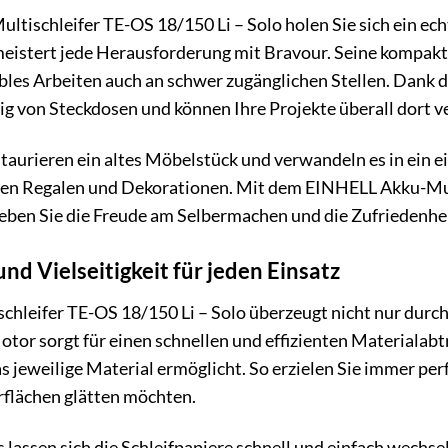
ischleifer TE-OS 18/150 Li – Solo holen Sie sich ein echt
r meistert jede Herausforderung mit Bravour. Seine komp
bles Arbeiten auch an schwer zugänglichen Stellen. Dank 
g von Steckdosen und können Ihre Projekte überall dort ve
restaurieren ein altes Möbelstück und verwandeln es in ein 
en Regalen und Dekorationen. Mit dem EINHELL Akku-Multi
leben Sie die Freude am Selbermachen und die Zufriedenhei
und Vielseitigkeit für jeden Einsatz
leifer TE-OS 18/150 Li – Solo überzeugt nicht nur durch s
Motor sorgt für einen schnellen und effizienten Materialab
 jeweilige Material ermöglicht. So erzielen Sie immer per
rflächen glätten möchten.
 lassen sich die Schleifpapiere schnell und einfach wech