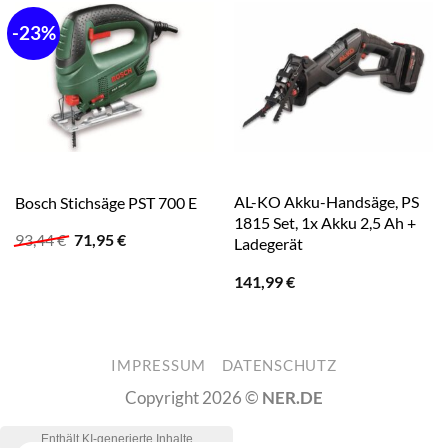
-23%
AL-KO Akku-Handsäge, PS
Bosch Stichsäge PST 700 E
1815 Set, 1x Akku 2,5 Ah +
Ursprünglicher
Aktueller
93,44
€
71,95
€
Ladegerät
Preis
Preis
war:
ist:
141,99
€
93,44 €
71,95 €.
IMPRESSUM
DATENSCHUTZ
Copyright 2026 ©
NER.DE