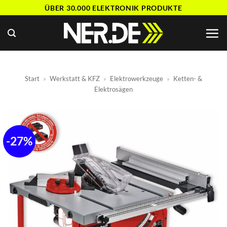
Zum
ÜBER 30.000 ELEKTRONIK PRODUKTE
Inhalt
springen
Start
»
Werkstatt & KFZ
»
Elektrowerkzeuge
»
Ketten- &
Elektrosägen
-27%