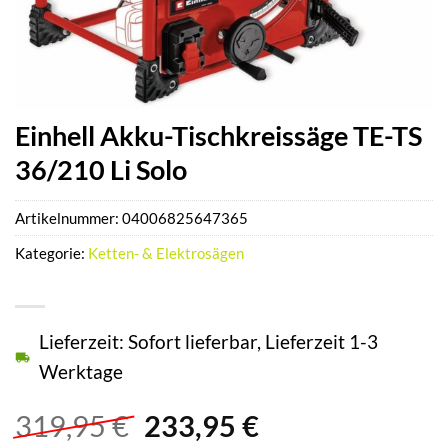
Einhell Akku-Tischkreissäge TE-TS
36/210 Li Solo
Artikelnummer:
04006825647365
Kategorie:
Ketten- & Elektrosägen
Lieferzeit: Sofort lieferbar, Lieferzeit 1-3
Werktage
Ursprünglicher
Aktueller
319,95
€
233,95
€