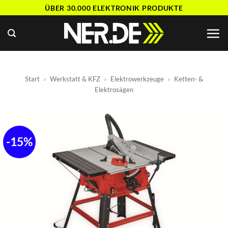
Zum
ÜBER 30.000 ELEKTRONIK PRODUKTE
Inhalt
springen
Start
»
Werkstatt & KFZ
»
Elektrowerkzeuge
»
Ketten- &
Elektrosägen
-15%