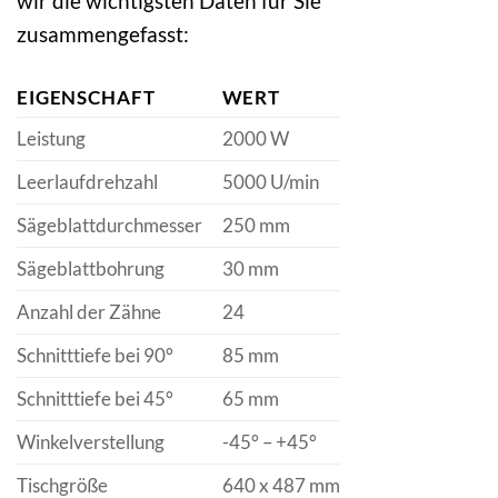
wir die wichtigsten Daten für Sie
zusammengefasst:
EIGENSCHAFT
WERT
Leistung
2000 W
Leerlaufdrehzahl
5000 U/min
Sägeblattdurchmesser
250 mm
Sägeblattbohrung
30 mm
Anzahl der Zähne
24
Schnitttiefe bei 90°
85 mm
Schnitttiefe bei 45°
65 mm
Winkelverstellung
-45° – +45°
Tischgröße
640 x 487 mm