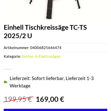
Einhell Tischkreissäge TC-TS
2025/2 U
Artikelnummer:
04006825646474
Kategorie:
Ketten- & Elektrosägen
Lieferzeit: Sofort lieferbar, Lieferzeit 1-3
Werktage
Ursprünglicher
Aktueller
199,95
€
169,00
€
Preis
Preis