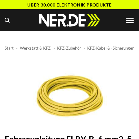
Zum
ÜBER 30.000 ELEKTRONIK PRODUKTE
Inhalt
springen
Start
»
Werkstatt & KFZ
»
KFZ-Zubehör
»
KFZ-Kabel & -Sicherungen
Fahrzeugleitung FLRY-B, 6 mm2, 5