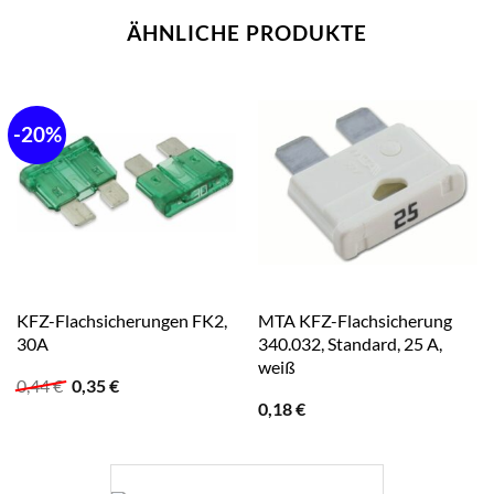
ÄHNLICHE PRODUKTE
-20%
KFZ-Flachsicherungen FK2,
MTA KFZ-Flachsicherung
30A
340.032, Standard, 25 A,
weiß
Ursprünglicher
Aktueller
0,44
€
0,35
€
Preis
Preis
0,18
€
war:
ist:
0,44 €
0,35 €.