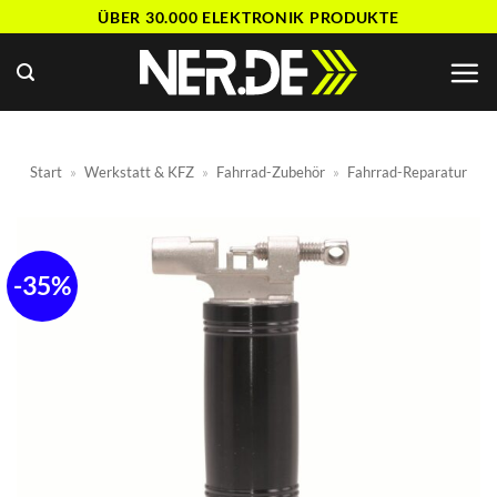
Zum
ÜBER 30.000 ELEKTRONIK PRODUKTE
Inhalt
springen
Start
»
Werkstatt & KFZ
»
Fahrrad-Zubehör
»
Fahrrad-Reparatur
-35%