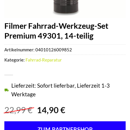
Filmer Fahrrad-Werkzeug-Set
Premium 49301, 14-teilig
Artikelnummer:
04010126009852
Kategorie:
Fahrrad-Reparatur
Lieferzeit: Sofort lieferbar, Lieferzeit 1-3
Werktage
Ursprünglicher
Aktueller
22,99
€
14,90
€
Preis
Preis
war:
ist:
ZUM PARTNERSHOP