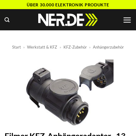
Zum
ÜBER 30.000 ELEKTRONIK PRODUKTE
Inhalt
springen
Start
»
Werkstatt & KFZ
»
KFZ-Zubehör
»
Anhängerzubehör
Filmer KFZ-Anhängeradapter „13