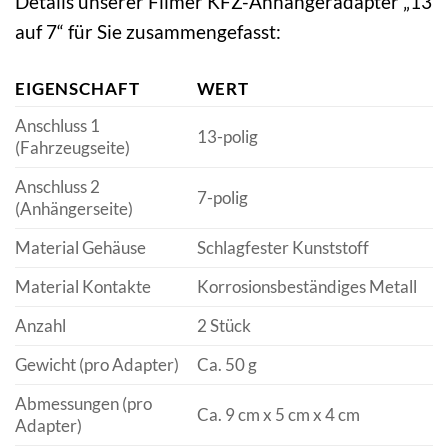
Details unserer Filmer KFZ-Anhängeradapter „13
auf 7“ für Sie zusammengefasst:
EIGENSCHAFT
WERT
Anschluss 1
13-polig
(Fahrzeugseite)
Anschluss 2
7-polig
(Anhängerseite)
Material Gehäuse
Schlagfester Kunststoff
Material Kontakte
Korrosionsbeständiges Metall
Anzahl
2 Stück
Gewicht (pro Adapter)
Ca. 50 g
Abmessungen (pro
Ca. 9 cm x 5 cm x 4 cm
Adapter)