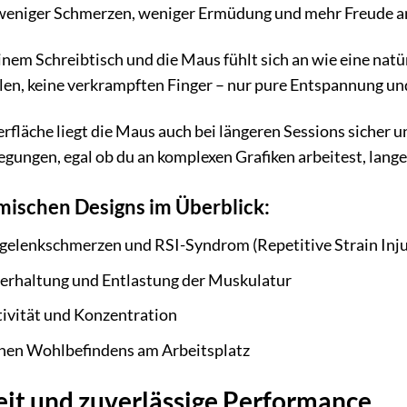
weniger Schmerzen, weniger Ermüdung und mehr Freude an
 deinem Schreibtisch und die Maus fühlt sich an wie eine na
n, keine verkrampften Finger – nur pure Entspannung und
läche liegt die Maus auch bei längeren Sessions sicher un
ungen, egal ob du an komplexen Grafiken arbeitest, lange T
mischen Designs im Überblick:
elenkschmerzen und RSI-Syndrom (Repetitive Strain Inju
erhaltung und Entlastung der Muskulatur
tivität und Konzentration
nen Wohlbefindens am Arbeitsplatz
eit und zuverlässige Performance