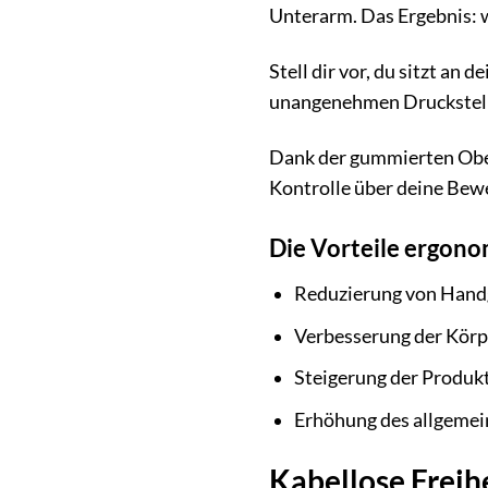
Unterarm. Das Ergebnis: 
Stell dir vor, du sitzt an
unangenehmen Druckstelle
Dank der gummierten Oberf
Kontrolle über deine Beweg
Die Vorteile ergono
Reduzierung von Handg
Verbesserung der Körp
Steigerung der Produk
Erhöhung des allgemei
Kabellose Freih