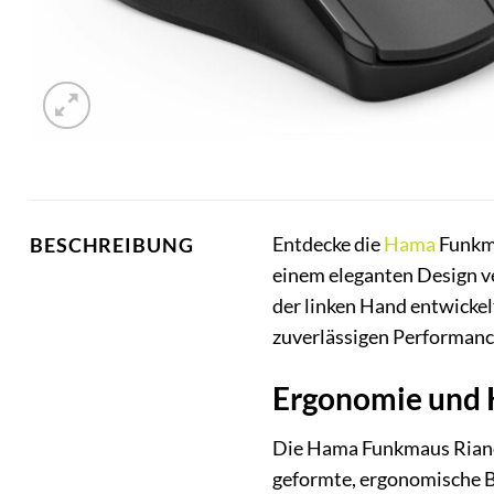
Entdecke die
Hama
Funkma
BESCHREIBUNG
einem eleganten Design v
der linken Hand entwickelt
zuverlässigen Performance
Ergonomie und 
Die Hama Funkmaus Riano 
geformte, ergonomische Ba