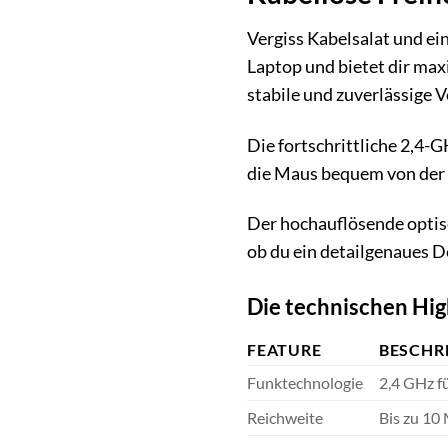
Vergiss Kabelsalat und e
Laptop und bietet dir maxi
stabile und zuverlässige 
Die fortschrittliche 2,4-
die Maus bequem von der 
Der hochauflösende optisc
ob du ein detailgenaues D
Die technischen Hi
FEATURE
BESCHR
Funktechnologie
2,4 GHz f
Reichweite
Bis zu 10