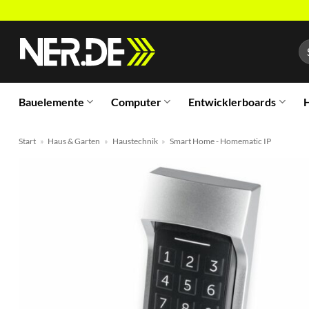
Zum
Inhalt
Su
springen
na
Bauelemente
Computer
Entwicklerboards
H
Start
»
Haus & Garten
»
Haustechnik
»
Smart Home - Homematic IP