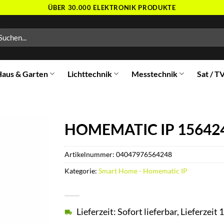
ÜBER 30.000 ELEKTRONIK PRODUKTE
chen
ch:
aus & Garten
Lichttechnik
Messtechnik
Sat / T
HOMEMATIC IP 15642
Artikelnummer:
04047976564248
Kategorie:
Smart Home - Homematic IP
Lieferzeit: Sofort lieferbar, Lieferzei