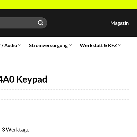
Magazin
V / Audio
Stromversorgung
Werkstatt & KFZ
4A0 Keypad
t 1-3 Werktage