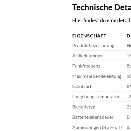
Technische Deta
Hier findest du eine deta
EIGENSCHAFT
D
Produktbezeichnung
H
Artikelnummer
1
Funkfrequenz
86
Maximale Sendeleistung
1
Schutzart
I
Umgebungstemperatur
-2
Batterietyp
2
Batterielebensdauer
Bi
Abmessungen (B x H x T)
85