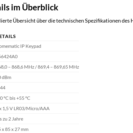
ils im Überblick
illierte Übersicht über die technischen Spezifikationen de
ETAILS
omematic IP Keypad
56424A0
8,0 – 868,6 MHz / 869,4 – 869,65 MHz
0 dBm
P44
0 °C bis +55 °C
 x 1,5 V LR03/Micro/AAA
s zu 2 Jahre
 x 85 x 27 mm