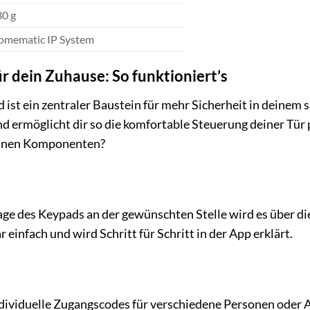
30 g
omematic IP System
r dein Zuhause: So funktioniert’s
st ein zentraler Baustein für mehr Sicherheit in deinem 
 ermöglicht dir so die komfortable Steuerung deiner Tür 
elnen Komponenten?
ge des Keypads an der gewünschten Stelle wird es über d
 einfach und wird Schritt für Schritt in der App erklärt.
dividuelle Zugangscodes für verschiedene Personen oder An