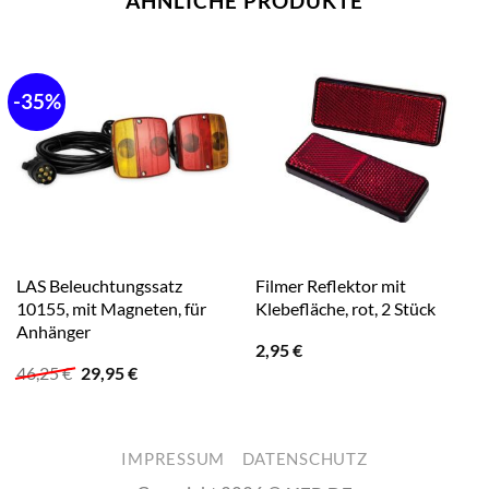
ÄHNLICHE PRODUKTE
-35%
LAS Beleuchtungssatz
Filmer Reflektor mit
10155, mit Magneten, für
Klebefläche, rot, 2 Stück
Anhänger
2,95
€
Ursprünglicher
Aktueller
46,25
€
29,95
€
Preis
Preis
war:
ist:
46,25 €
29,95 €.
IMPRESSUM
DATENSCHUTZ