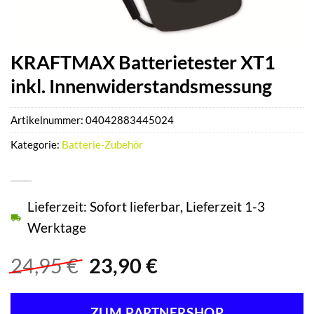
KRAFTMAX Batterietester XT1
inkl. Innenwiderstandsmessung
Artikelnummer:
04042883445024
Kategorie:
Batterie-Zubehör
Lieferzeit: Sofort lieferbar, Lieferzeit 1-3
Werktage
Ursprünglicher
Aktueller
24,95
€
23,90
€
Preis
Preis
war:
ist:
ZUM PARTNERSHOP