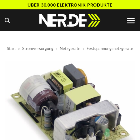
Zum
ÜBER 30.000 ELEKTRONIK PRODUKTE
Inhalt
springen
Start
»
Stromversorgung
»
Netzgeräte
»
Festspannungsnetzgeräte