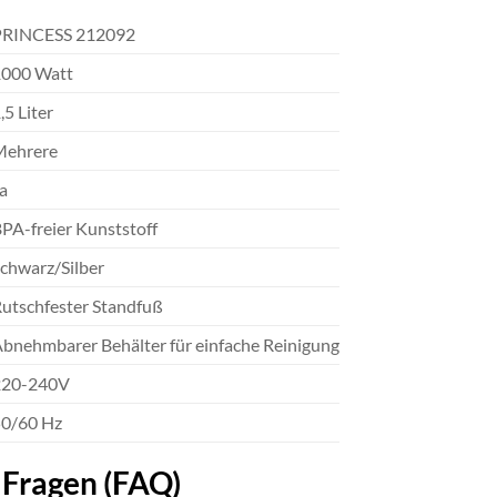
PRINCESS 212092
1000 Watt
,5 Liter
Mehrere
a
PA-freier Kunststoff
chwarz/Silber
utschfester Standfuß
bnehmbarer Behälter für einfache Reinigung
220-240V
0/60 Hz
 Fragen (FAQ)