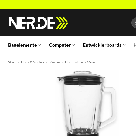
Zum
Inhalt
Su
springen
na
Bauelemente
Computer
Entwicklerboards
H
Start
»
Haus & Garten
»
Küche
»
Handrührer / Mixer