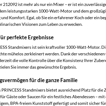
12092 ist mehr als nur ein Mixer – er ist ein zuverlässige
dem leistungsstarken 1000-Watt-Motor und dem großzügigen
und Komfort. Egal, ob Sie ein erfahrener Koch oder ein be
kulinarischen Visionen zum Leben zu erwecken.
für perfekte Ergebnisse
S Standmixers ist sein kraftvoller 1000-Watt-Motor. Diese
chte mühelos zerkleinert werden. Dank der verschiedenen
erzeit die volle Kontrolle über die Konsistenz Ihrer Zuber
elen Sie immer das gewünschte Ergebnis.
gsvermögen für die ganze Familie
es PRINCESS Standmixers bietet ausreichend Platz für die
 für Gäste oder Saucen für ein festliches Abendessen – mit
igem, BPA-freiem Kunststoff gefertigt und somit sicher fü