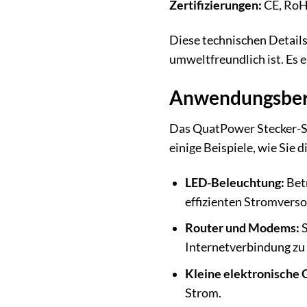
Zertifizierungen:
CE, Ro
Diese technischen Details
umweltfreundlich ist. Es e
Anwendungsberei
Das QuatPower Stecker-Sch
einige Beispiele, wie Sie 
LED-Beleuchtung:
Betr
effizienten Stromvers
Router und Modems:
S
Internetverbindung zu
Kleine elektronische 
Strom.