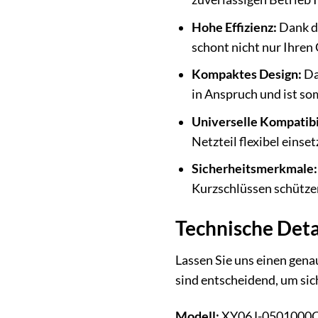
Hohe Effizienz:
Dank de
schont nicht nur Ihren
Kompaktes Design:
Da
in Anspruch und ist som
Universelle Kompatibil
Netzteil flexibel eins
Sicherheitsmerkmale:
Kurzschlüssen schützen
Technische Deta
Lassen Sie uns einen gena
sind entscheidend, um sic
Modell:
XY06J-0501000