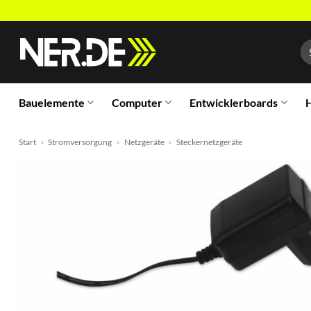
Zum
Inhalt
Su
springen
na
Bauelemente
Computer
Entwicklerboards
H
Start
»
Stromversorgung
»
Netzgeräte
»
Steckernetzgeräte