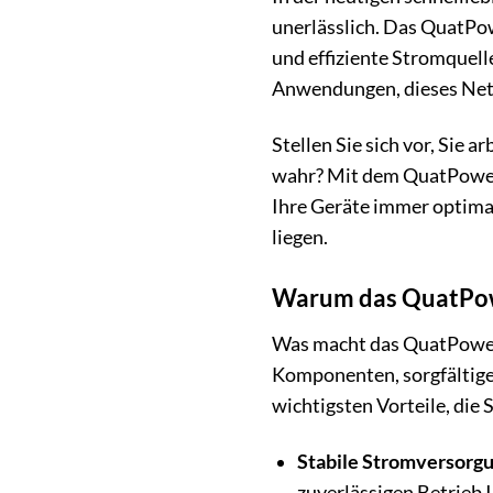
unerlässlich. Das QuatPo
und effiziente Stromquelle
Anwendungen, dieses Netz
Stellen Sie sich vor, Sie 
wahr? Mit dem QuatPower S
Ihre Geräte immer optimal
liegen.
Warum das QuatPower
Was macht das QuatPower
Komponenten, sorgfältiger
wichtigsten Vorteile, die
Stabile Stromversorgu
zuverlässigen Betrieb 