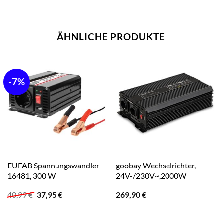
ÄHNLICHE PRODUKTE
-7%
EUFAB Spannungswandler
goobay Wechselrichter,
16481, 300 W
24V-/230V~,2000W
Ursprünglicher
Aktueller
40,99
€
37,95
€
269,90
€
Preis
Preis
war:
ist:
40,99 €
37,95 €.