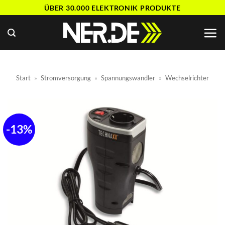
Zum
ÜBER 30.000 ELEKTRONIK PRODUKTE
Inhalt
springen
Start
»
Stromversorgung
»
Spannungswandler
»
Wechselrichter
-13%