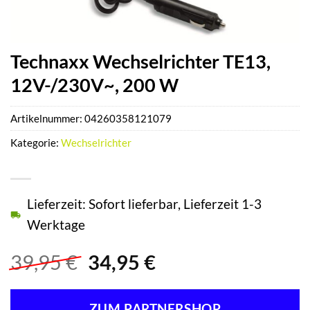
Technaxx Wechselrichter TE13,
12V-/230V~, 200 W
Artikelnummer:
04260358121079
Kategorie:
Wechselrichter
Lieferzeit: Sofort lieferbar, Lieferzeit 1-3
Werktage
Ursprünglicher
Aktueller
39,95
€
34,95
€
Preis
Preis
war:
ist:
ZUM PARTNERSHOP