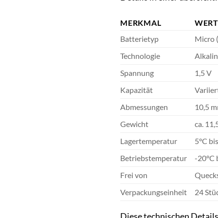
MERKMAL
WER
Batterietyp
Micro 
Technologie
Alkali
Spannung
1,5 V
Kapazität
Variier
Abmessungen
10,5 m
Gewicht
ca. 11,
Lagertemperatur
5°C bi
Betriebstemperatur
-20°C 
Frei von
Quecks
Verpackungseinheit
24 Stü
Diese technischen Details