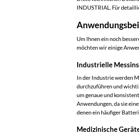
INDUSTRIAL. Für detaillie
Anwendungsbeis
Um Ihnen ein noch besser
möchten wir einige Anwen
Industrielle Messi
In der Industrie werden 
durchzuführen und wichtig
um genaue und konsistente
Anwendungen, da sie eine
denen ein häufiger Batter
Medizinische Gerät