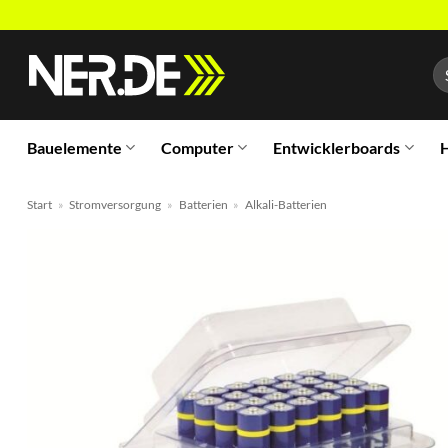
Zum
Inhalt
Su
springen
na
Bauelemente
Computer
Entwicklerboards
H
Start
»
Stromversorgung
»
Batterien
»
Alkali-Batterien