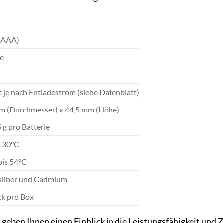
T
(AAA)
ne
t je nach Entladestrom (siehe Datenblatt)
m (Durchmesser) x 44,5 mm (Höhe)
5 g pro Batterie
s 30°C
bis 54°C
ilber und Cadmium
ck pro Box
 geben Ihnen einen Einblick in die Leistungsfähigkeit und