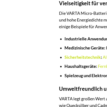
Vielseitigkeit für
Die VARTA Micro-Batterie
und hohe Energiedichte ma
einige Beispiele für Anw
Industrielle Anwendu
Medizinische Geräte:
Sicherheitstechnik
:
A
Haushaltsgeräte:
Fern
Spielzeug und Elektron
Umweltfreundlich u
VARTA legt großen Wert a
wie Quecksilber und Cadmi