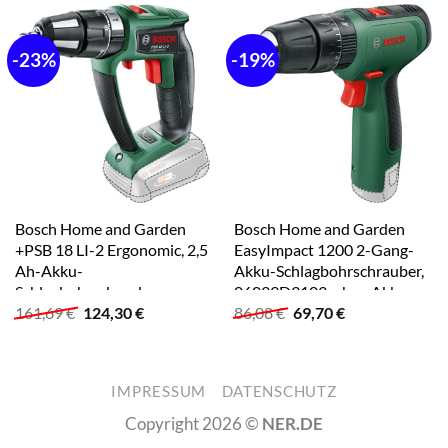
-23%
-19%
Bosch Home and Garden
Bosch Home and Garden
+PSB 18 LI-2 Ergonomic, 2,5
EasyImpact 1200 2-Gang-
Ah-Akku-
Akku-Schlagbohrschrauber,
Schlagbohrschrauber,
06039D3103, ohne Akku
Ursprünglicher
Aktueller
Ursprünglicher
Aktueller
161,69
€
124,30
€
86,08
€
69,70
€
06039B0302, ohne Akku
Preis
Preis
Preis
Preis
war:
ist:
war:
ist:
161,69 €
124,30 €.
86,08 €
69,70 €.
IMPRESSUM
DATENSCHUTZ
Copyright 2026 ©
NER.DE