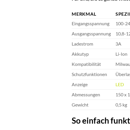
MERKMAL
SPEZI
Eingangsspannung
100-24
Ausgangsspannung
10,8-1
Ladestrom
3A
Akkutyp
Li-Ion
Kompatibilität
Milwau
Schutzfunktionen
Überla
Anzeige
LED
Abmessungen
150 x 
Gewicht
0,5 kg
So einfach funkt