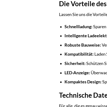
Die Vorteile des
Lassen Sie uns die Vortei
Schnellladung:
Sparen 
Intelligente Ladeelekt
Robuste Bauweise:
Ver
Kompatibilität:
Laden S
Sicherheit:
Schützen Si
LED-Anzeige:
Überwach
Kompaktes Design:
Spa
Technische Date
Für alle, die es genau wis