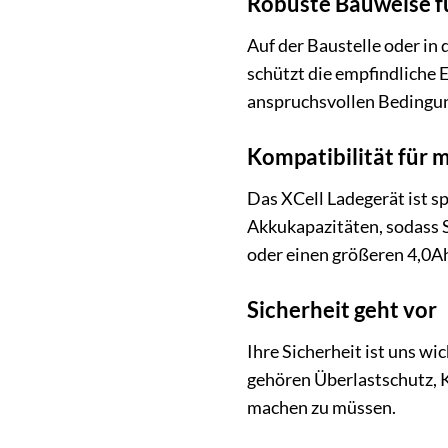
Robuste Bauweise fü
Auf der Baustelle oder in 
schützt die empfindliche E
anspruchsvollen Bedingung
Kompatibilität für m
Das XCell Ladegerät ist s
Akkukapazitäten, sodass S
oder einen größeren 4,0Ah
Sicherheit geht vor
Ihre Sicherheit ist uns w
gehören Überlastschutz, 
machen zu müssen.