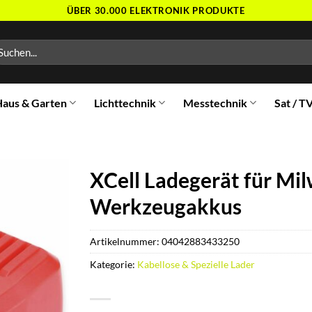
ÜBER 30.000 ELEKTRONIK PRODUKTE
chen
ch:
aus & Garten
Lichttechnik
Messtechnik
Sat / T
XCell Ladegerät für Mil
Werkzeugakkus
Artikelnummer:
04042883433250
Kategorie:
Kabellose & Spezielle Lader