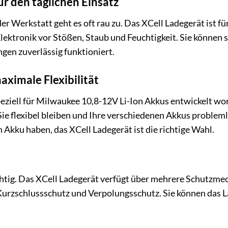
r den täglichen Einsatz
der Werkstatt geht es oft rau zu. Das XCell Ladegerät ist 
lektronik vor Stößen, Staub und Feuchtigkeit. Sie können s
en zuverlässig funktioniert.
aximale Flexibilität
peziell für Milwaukee 10,8-12V Li-Ion Akkus entwickelt wor
ie flexibel bleiben und Ihre verschiedenen Akkus probleml
 Akku haben, das XCell Ladegerät ist die richtige Wahl.
ichtig. Das XCell Ladegerät verfügt über mehrere Schutzme
Kurzschlussschutz und Verpolungsschutz. Sie können das 