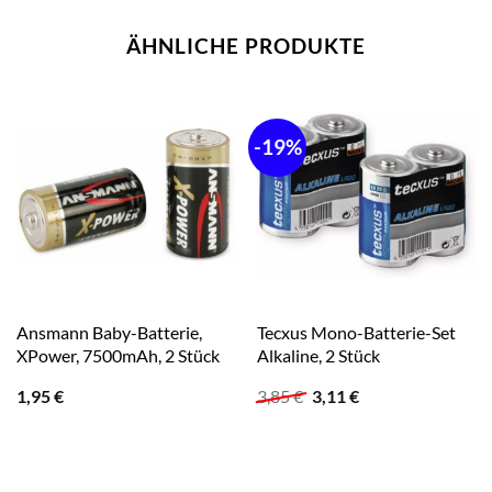
ÄHNLICHE PRODUKTE
-19%
Ansmann Baby-Batterie,
Tecxus Mono-Batterie-Set
XPower, 7500mAh, 2 Stück
Alkaline, 2 Stück
Ursprünglicher
Aktueller
1,95
€
3,85
€
3,11
€
Preis
Preis
war:
ist:
3,85 €
3,11 €.