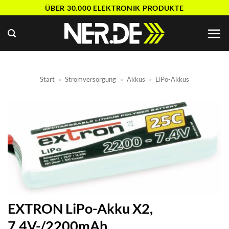
Zum
ÜBER 30.000 ELEKTRONIK PRODUKTE
Inhalt
springen
Start
»
Stromversorgung
»
Akkus
»
LiPo-Akkus
EXTRON LiPo-Akku X2,
7,4V-/2200mAh