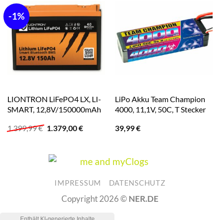
-1%
LIONTRON LiFePO4 LX, LI-
LiPo Akku Team Champion
SMART, 12,8V/150000mAh
4000, 11,1V, 50C, T Stecker
Ursprünglicher
Aktueller
1.399,99
€
1.379,00
€
39,99
€
Preis
Preis
war:
ist:
1.399,99 €
1.379,00 €.
IMPRESSUM
DATENSCHUTZ
Copyright 2026 ©
NER.DE