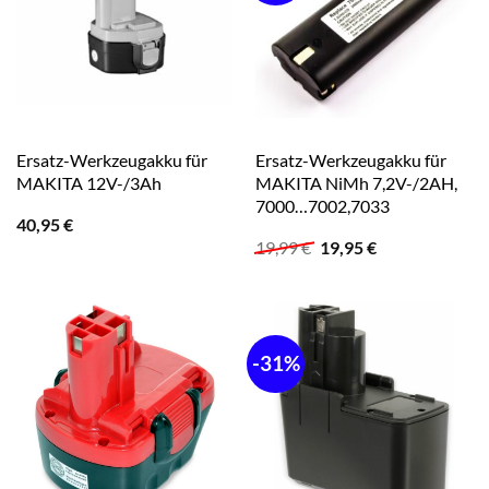
Ersatz-Werkzeugakku für
Ersatz-Werkzeugakku für
MAKITA 12V-/3Ah
MAKITA NiMh 7,2V-/2AH,
7000…7002,7033
40,95
€
Ursprünglicher
Aktueller
19,99
€
19,95
€
Preis
Preis
war:
ist:
19,99 €
19,95 €.
-31%