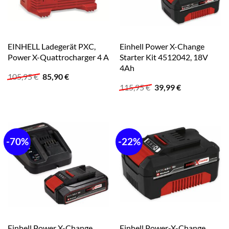
EINHELL Ladegerät PXC,
Einhell Power X-Change
Power X-Quattrocharger 4 A
Starter Kit 4512042, 18V
4Ah
Ursprünglicher
Aktueller
105,95
€
85,90
€
Preis
Preis
Ursprünglicher
Aktueller
115,95
€
39,99
€
war:
ist:
Preis
Preis
105,95 €
85,90 €.
war:
ist:
115,95 €
39,99 €.
-70%
-22%
Einhell Power X-Change
Einhell Power-X-Change