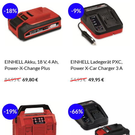
-18%
-9%
EINHELL Akku, 18 V, 4 Ah,
EINHELL Ladegerät PXC,
Power-X-Change Plus
Power X-Car Charger 3 A
Ursprünglicher
Aktueller
Ursprünglicher
Aktueller
84,95
€
69,80
€
54,95
€
49,95
€
Preis
Preis
Preis
Preis
war:
ist:
war:
ist:
84,95 €
69,80 €.
54,95 €
49,95 €.
-19%
-66%