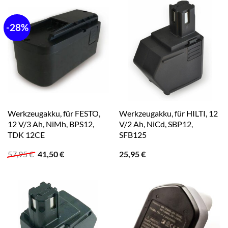
-28%
Werkzeugakku, für FESTO,
Werkzeugakku, für HILTI, 12
12 V/3 Ah, NiMh, BPS12,
V/2 Ah, NiCd, SBP12,
TDK 12CE
SFB125
Ursprünglicher
Aktueller
57,95
€
41,50
€
25,95
€
Preis
Preis
war:
ist:
57,95 €
41,50 €.