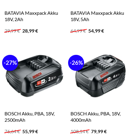
BATAVIA Maxxpack Akku
BATAVIA Maxxpack Akku
18V, 2Ah
18V, 5Ah
Ursprünglicher
Aktueller
Ursprünglicher
Aktueller
29,99
€
28,99
€
64,99
€
54,99
€
Preis
Preis
Preis
Preis
war:
ist:
war:
ist:
29,99 €
28,99 €.
64,99 €
54,99 €.
-27%
-26%
BOSCH Akku, PBA, 18V,
BOSCH Akku, PBA, 18V,
2500mAh
4000mAh
Ursprünglicher
Aktueller
Ursprünglicher
Aktueller
76,64
€
55,99
€
108,14
€
79,99
€