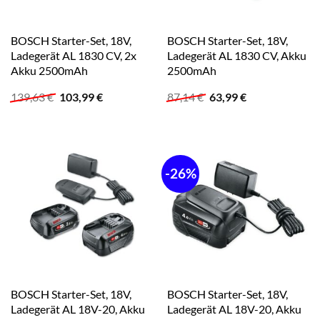
BOSCH Starter-Set, 18V,
BOSCH Starter-Set, 18V,
Ladegerät AL 1830 CV, 2x
Ladegerät AL 1830 CV, Akku
Akku 2500mAh
2500mAh
Ursprünglicher
Aktueller
Ursprünglicher
Aktueller
139,63
€
103,99
€
87,14
€
63,99
€
Preis
Preis
Preis
Preis
war:
ist:
war:
ist:
139,63 €
103,99 €.
87,14 €
63,99 €.
-26%
BOSCH Starter-Set, 18V,
BOSCH Starter-Set, 18V,
Ladegerät AL 18V-20, Akku
Ladegerät AL 18V-20, Akku