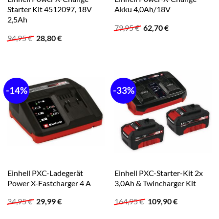
Starter Kit 4512097, 18V
Akku 4,0Ah/18V
2,5Ah
Ursprünglicher
Aktueller
79,95
€
62,70
€
Preis
Preis
Ursprünglicher
Aktueller
94,95
€
28,80
€
war:
ist:
Preis
Preis
79,95 €
62,70 €.
war:
ist:
94,95 €
28,80 €.
-14%
-33%
Einhell PXC-Ladegerät
Einhell PXC-Starter-Kit 2x
Power X-Fastcharger 4 A
3,0Ah & Twincharger Kit
Ursprünglicher
Aktueller
Ursprünglicher
Aktueller
34,95
€
29,99
€
164,95
€
109,90
€
Preis
Preis
Preis
Preis
war:
ist:
war:
ist: