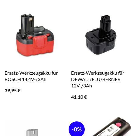
34,95 €
29,99 €.
164,95 €
109,90 €.
Ersatz-Werkzeugakku für
Ersatz-Werkzeugakku für
BOSCH 14,4V-/3Ah
DEWALT/ELU/BERNER
12V-/3Ah
39,95
€
41,10
€
-0%