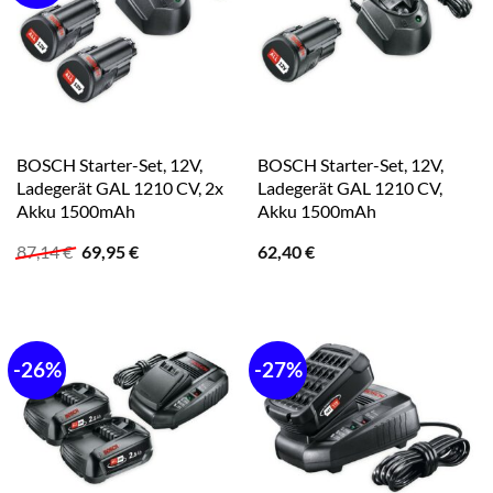
BOSCH Starter-Set, 12V,
BOSCH Starter-Set, 12V,
Ladegerät GAL 1210 CV, 2x
Ladegerät GAL 1210 CV,
Akku 1500mAh
Akku 1500mAh
Ursprünglicher
Aktueller
87,14
€
69,95
€
62,40
€
Preis
Preis
war:
ist:
87,14 €
69,95 €.
-26%
-27%