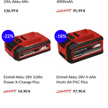
2Ah, Akku 4Ah
4000mAh
Ursprünglicher
Aktueller
136,99
€
129,14
€
95,99
€
Preis
Preis
war:
ist:
129,14 €
95,99 €.
-22%
-18%
Einhell Akku 18V 3,0Ah
Einhell Akku 18V 4-6Ah
Power X-Change Plus
Multi-Ah PXC Plus
Ursprünglicher
Aktueller
Ursprünglicher
Aktueller
69,95
€
54,90
€
119,95
€
97,90
€
Preis
Preis
Preis
Preis
war:
ist:
war:
ist:
69,95 €
54,90 €.
119,95 €
97,90 €.