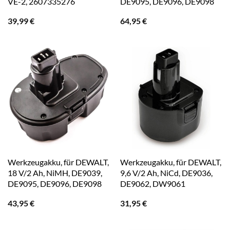
VE-2, 2607335276
DE9095, DE9096, DE9098
39,99
€
64,95
€
Werkzeugakku, für DEWALT,
Werkzeugakku, für DEWALT,
18 V/2 Ah, NiMH, DE9039,
9,6 V/2 Ah, NiCd, DE9036,
DE9095, DE9096, DE9098
DE9062, DW9061
43,95
€
31,95
€