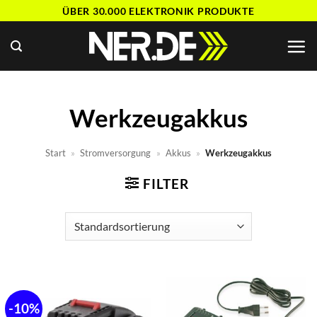
Zum
ÜBER 30.000 ELEKTRONIK PRODUKTE
Inhalt
springen
Werkzeugakkus
Start
»
Stromversorgung
»
Akkus
»
Werkzeugakkus
FILTER
-10%