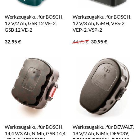
Werkzeugakku, für BOSCH,
Werkzeugakku, für BOSCH,
12 V/2 Ah, GSR 12 VE-2,
12 V/3 Ah, NiMH, VES-2,
GSB 12 VE-2
VEP-2, VSP-2
Ursprünglicher
Aktueller
32,95
€
44,95
€
30,95
€
Preis
Preis
war:
ist:
44,95 €
30,95 €.
Werkzeugakku, für BOSCH,
Werkzeugakku, für DEWALT,
14,4 V/3 Ah, NiMh, GSR 14,4
18 V/2 Ah, NiMh, DE9039,