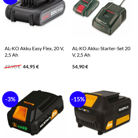
AL-KO Akku Easy Flex, 20 V,
AL-KO Akku-Starter-Set 20
2,5 Ah
V, 2,5 Ah
Ursprünglicher
Aktueller
49,90
€
44,95
€
54,90
€
Preis
Preis
war:
ist:
49,90 €
44,95 €.
-3%
-15%