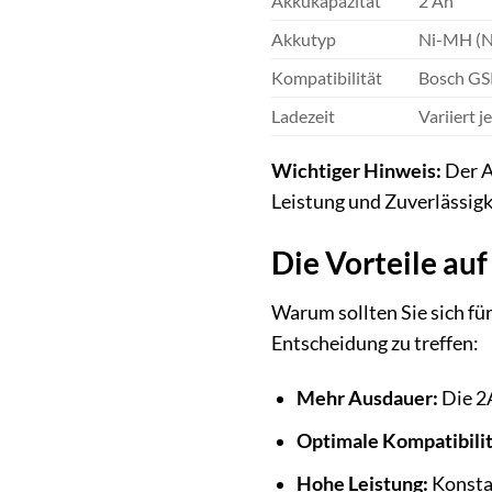
Akkukapazität
2 Ah
Akkutyp
Ni-MH (Ni
Kompatibilität
Bosch GS
Ladezeit
Variiert j
Wichtiger Hinweis:
Der A
Leistung und Zuverlässigk
Die Vorteile auf
Warum sollten Sie sich fü
Entscheidung zu treffen:
Mehr Ausdauer:
Die 2A
Optimale Kompatibilit
Hohe Leistung:
Konstan