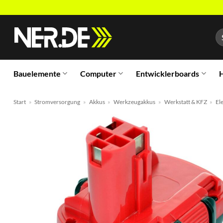
Zum
Inhalt
Su
springen
na
Bauelemente
Computer
Entwicklerboards
H
Start
»
Stromversorgung
»
Akkus
»
Werkzeugakkus
»
Werkstatt & KFZ
»
El