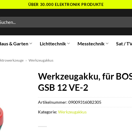
ÜBER 30.000 ELEKTRONIK PRODUKTE
chen
ch:
aus & Garten
Lichttechnik
Messtechnik
Sat / T
ektrowerkzeuge
»
Werkzeugakkus
Werkzeugakku, für BOS
GSB 12 VE-2
Artikelnummer:
09009316082305
Kategorie:
Werkzeugakkus