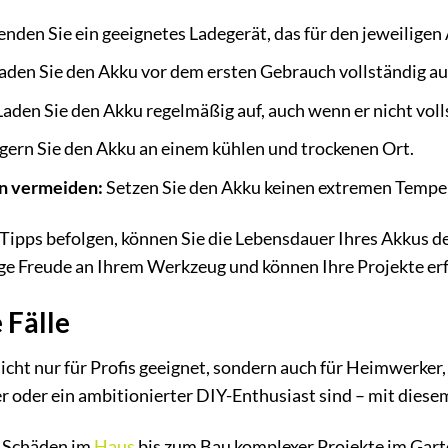
den Sie ein geeignetes Ladegerät, das für den jeweiligen 
aden Sie den Akku vor dem ersten Gebrauch vollständig au
aden Sie den Akku regelmäßig auf, auch wenn er nicht volls
gern Sie den Akku an einem kühlen und trockenen Ort.
n vermeiden:
Setzen Sie den Akku keinen extremen Temper
Tipps befolgen, können Sie die Lebensdauer Ihres Akkus de
nge Freude an Ihrem Werkzeug und können Ihre Projekte er
 Fälle
ht nur für Profis geeignet, sondern auch für Heimwerker, d
 oder ein ambitionierter DIY-Enthusiast sind – mit diesem
r Schäden im
Haus
bis zum Bau komplexer Projekte im Garte