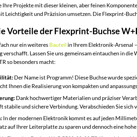
 Sie Ihre Projekte mit dieser kleinen, aber feinen Kompone
mit Leichtigkeit und Präzision umsetzen. Die Flexprint-B
ie Vorteile der Flexprint-Buchse W
fach nur ein weiteres
Bauteil
in Ihrem Elektronik-Arsenal – 
verschafft. Lassen Sie uns gemeinsam eintauchen in die We
R so besonders macht:
lität:
Der Name ist Programm! Diese Buchse wurde speziell f
icht Ihnen die Realisierung von kompakten und anpassungs
erung:
Dank hochwertiger Materialien und präziser Verar
t stabile und sichere Verbindung. Verabschieden Sie sic
:
In der modernen Elektronik kommt es auf jeden Millimet
atz auf Ihrer Leiterplatte zu sparen und dennoch eine hohe