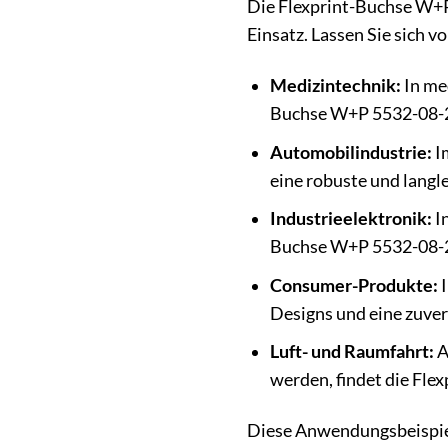
Die Flexprint-Buchse W+P
Einsatz. Lassen Sie sich v
Medizintechnik:
In me
Buchse W+P 5532-08-20
Automobilindustrie:
I
eine robuste und lang
Industrieelektronik:
In
Buchse W+P 5532-08-20
Consumer-Produkte:
I
Designs und eine zuver
Luft- und Raumfahrt:
A
werden, findet die Fle
Diese Anwendungsbeispiele