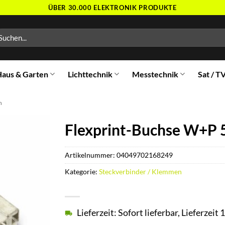
ÜBER 30.000 ELEKTRONIK PRODUKTE
chen
ch:
aus & Garten
Lichttechnik
Messtechnik
Sat / T
n
Flexprint-Buchse W+P 5
Artikelnummer:
04049702168249
Kategorie:
Steckverbinder / Klemmen
Lieferzeit: Sofort lieferbar, Lieferzei