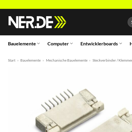
Zum
Inhalt
Su
springen
na
Bauelemente
Computer
Entwicklerboards
H
Start
»
Bauelemente
»
Mechanische Bauelemente
»
Steckverbinder / Klemme