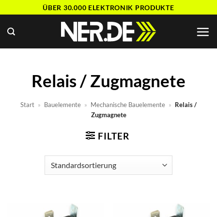
Zum
ÜBER 30.000 ELEKTRONIK PRODUKTE
Inhalt
springen
Relais / Zugmagnete
Start
»
Bauelemente
»
Mechanische Bauelemente
»
Relais /
Zugmagnete
FILTER