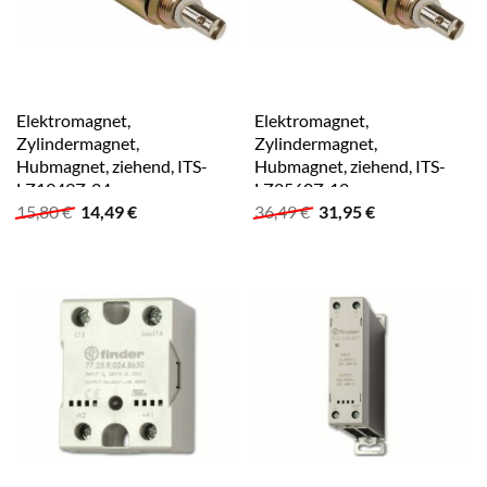
Elektromagnet,
Elektromagnet,
Zylindermagnet,
Zylindermagnet,
Hubmagnet, ziehend, ITS-
Hubmagnet, ziehend, ITS-
LZ1949Z-24
LZ2560Z-12
Ursprünglicher
Aktueller
Ursprünglicher
Aktueller
15,80
€
14,49
€
36,49
€
31,95
€
Preis
Preis
Preis
Preis
war:
ist:
war:
ist:
15,80 €
14,49 €.
36,49 €
31,95 €.