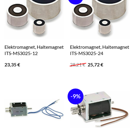
Elektromagnet, Haltemagnet
Elektromagnet, Haltemagnet
ITS-MS3025-12
ITS-MS3025-24
Ursprünglicher
Aktueller
23,35
€
28,21
€
25,72
€
Preis
Preis
war:
ist:
28,21 €
25,72 €.
-9%