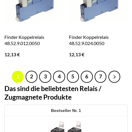
Finder Koppelrelais
Finder Koppelrelais
48.52.9.012.0050
48.52.9.024.0050
12,13
€
12,13
€
1
2
3
4
5
6
7
Das sind die beliebtesten Relais /
Zugmagnete Produkte
1