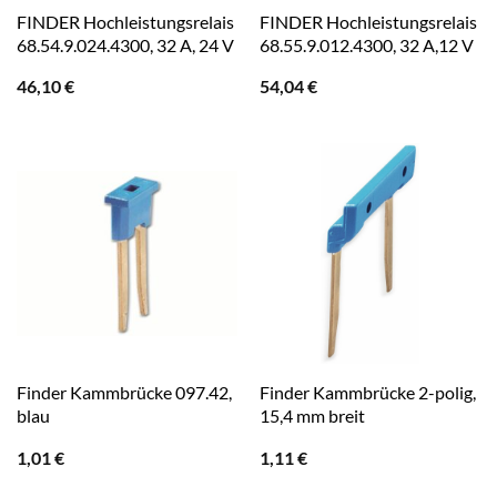
FINDER Hochleistungsrelais
FINDER Hochleistungsrelais
68.54.9.024.4300, 32 A, 24 V
68.55.9.012.4300, 32 A,12 V
46,10
€
54,04
€
Finder Kammbrücke 097.42,
Finder Kammbrücke 2-polig,
blau
15,4 mm breit
1,01
€
1,11
€