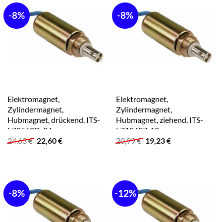
-8%
-8%
Elektromagnet,
Elektromagnet,
Zylindermagnet,
Zylindermagnet,
Hubmagnet, drückend, ITS-
Hubmagnet, ziehend, ITS-
LZ2560D-24
LZ1949Z-12
Ursprünglicher
Aktueller
Ursprünglicher
Aktueller
24,63
€
22,60
€
20,99
€
19,23
€
Preis
Preis
Preis
Preis
war:
ist:
war:
ist:
24,63 €
22,60 €.
20,99 €
19,23 €.
-8%
-12%