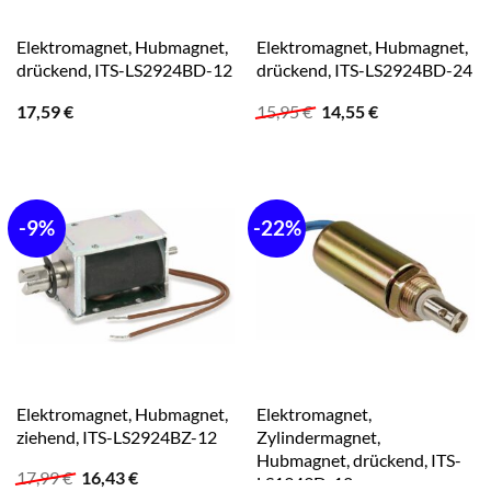
Elektromagnet, Hubmagnet,
Elektromagnet, Hubmagnet,
drückend, ITS-LS2924BD-12
drückend, ITS-LS2924BD-24
Ursprünglicher
Aktueller
17,59
€
15,95
€
14,55
€
Preis
Preis
war:
ist:
15,95 €
14,55 €.
-9%
-22%
Elektromagnet, Hubmagnet,
Elektromagnet,
ziehend, ITS-LS2924BZ-12
Zylindermagnet,
Hubmagnet, drückend, ITS-
Ursprünglicher
Aktueller
17,99
€
16,43
€
LS1949D-12