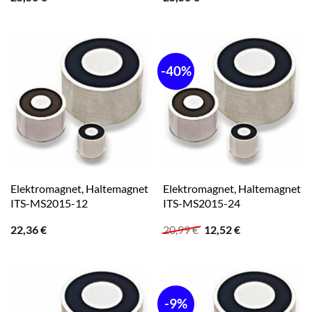
-40%
Elektromagnet, Haltemagnet
Elektromagnet, Haltemagnet
ITS-MS2015-12
ITS-MS2015-24
Ursprünglicher
Aktueller
22,36
€
20,99
€
12,52
€
Preis
Preis
war:
ist:
20,99 €
12,52 €.
-9%