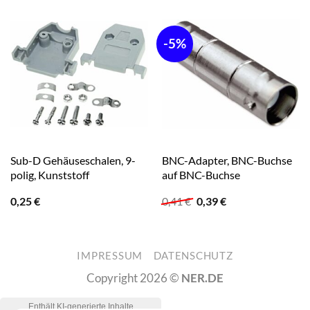
-5%
Sub-D Gehäuseschalen, 9-
BNC-Adapter, BNC-Buchse
polig, Kunststoff
auf BNC-Buchse
Ursprünglicher
Aktueller
0,25
€
0,41
€
0,39
€
Preis
Preis
war:
ist:
0,41 €
0,39 €.
IMPRESSUM
DATENSCHUTZ
Copyright 2026 ©
NER.DE