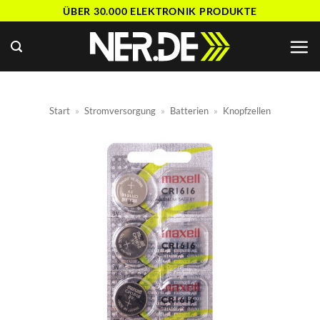
Zum
ÜBER 30.000 ELEKTRONIK PRODUKTE
Inhalt
springen
Start
»
Stromversorgung
»
Batterien
»
Knopfzellen