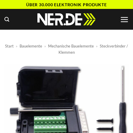
Zum
ÜBER 30.000 ELEKTRONIK PRODUKTE
Inhalt
springen
Start
»
Bauelemente
»
Mechanische Bauelemente
»
Steckverbinder /
Klemmen