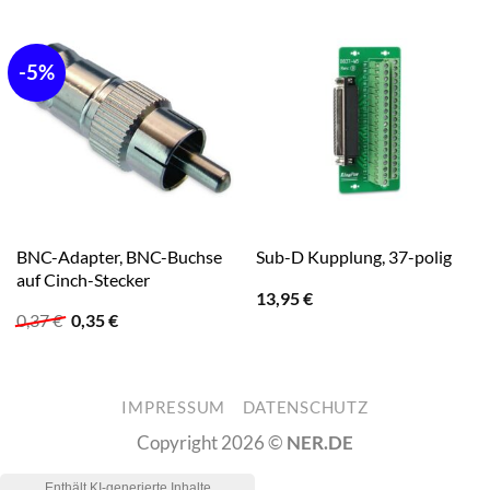
-5%
BNC-Adapter, BNC-Buchse
Sub-D Kupplung, 37-polig
auf Cinch-Stecker
13,95
€
Ursprünglicher
Aktueller
0,37
€
0,35
€
Preis
Preis
war:
ist:
0,37 €
0,35 €.
IMPRESSUM
DATENSCHUTZ
Copyright 2026 ©
NER.DE