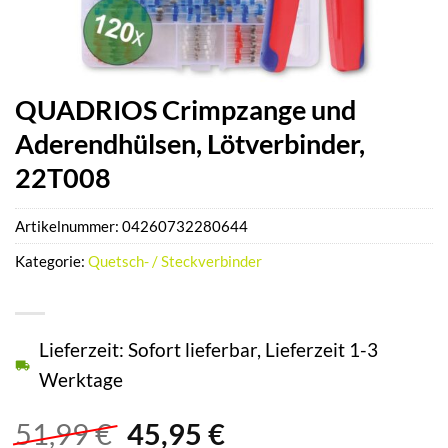
QUADRIOS Crimpzange und
Aderendhülsen, Lötverbinder,
22T008
Artikelnummer:
04260732280644
Kategorie:
Quetsch- / Steckverbinder
Lieferzeit: Sofort lieferbar, Lieferzeit 1-3
Werktage
Ursprünglicher
Aktueller
51,99
€
45,95
€