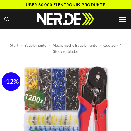
Zum
ÜBER 30.000 ELEKTRONIK PRODUKTE
Inhalt
springen
Start
»
Bauelemente
»
Mechanische Bauelemente
»
Quetsch- /
Steckverbinder
-12%