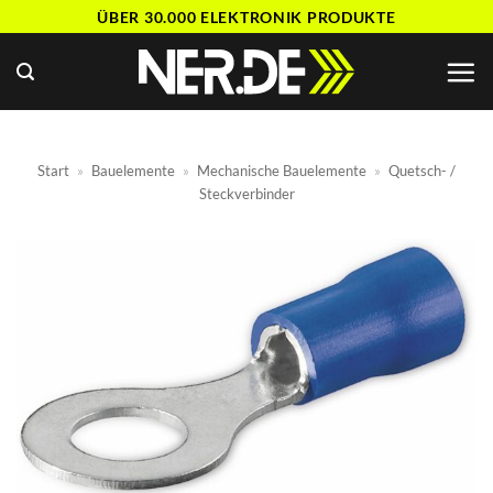
Zum
ÜBER 30.000 ELEKTRONIK PRODUKTE
Inhalt
springen
Start
»
Bauelemente
»
Mechanische Bauelemente
»
Quetsch- /
Steckverbinder