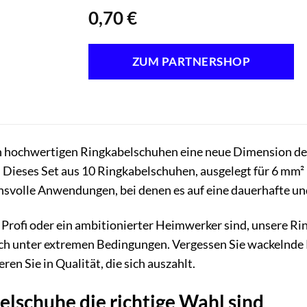
0,70
€
ZUM PARTNERSHOP
n hochwertigen Ringkabelschuhen eine neue Dimension der 
 Dieses Set aus 10 Ringkabelschuhen, ausgelegt für 6 mm²
hsvolle Anwendungen, bei denen es auf eine dauerhafte u
er Profi oder ein ambitionierter Heimwerker sind, unsere R
ch unter extremen Bedingungen. Vergessen Sie wackelnde 
en Sie in Qualität, die sich auszahlt.
schuhe die richtige Wahl sind