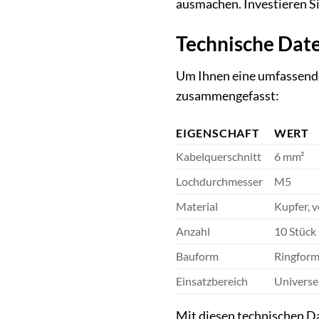
ausmachen. Investieren Sie
Technische Date
Um Ihnen eine umfassende
zusammengefasst:
EIGENSCHAFT
WERT
Kabelquerschnitt
6 mm²
Lochdurchmesser
M5
Material
Kupfer, v
Anzahl
10 Stück
Bauform
Ringfor
Einsatzbereich
Universel
Mit diesen technischen Da