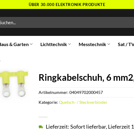
ÜBER 30.000 ELEKTRONIK PRODUKTE
chen
ch:
aus & Garten
Lichttechnik
Messtechnik
Sat / T
r
Ringkabelschuh, 6 mm2,
Artikelnummer:
04049702000457
Kategorie:
Quetsch- / Steckverbinder
Lieferzeit: Sofort lieferbar, Lieferzei