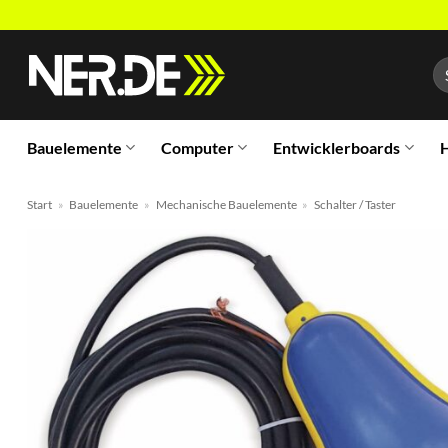
Zum
Inhalt
Su
springen
na
Bauelemente
Computer
Entwicklerboards
H
Start
»
Bauelemente
»
Mechanische Bauelemente
»
Schalter / Taster