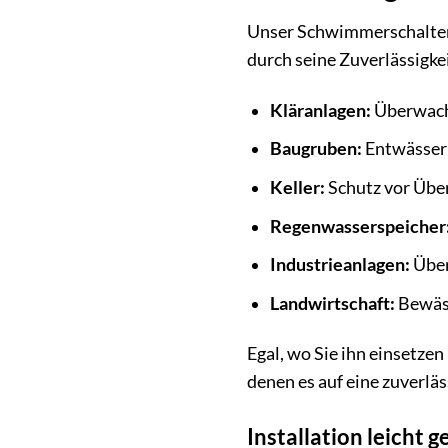
Unser Schwimmerschalter i
durch seine Zuverlässigkei
Kläranlagen:
Überwach
Baugruben:
Entwässeru
Keller:
Schutz vor Übe
Regenwasserspeicher
Industrieanlagen:
Über
Landwirtschaft:
Bewäss
Egal, wo Sie ihn einsetze
denen es auf eine zuverlä
Installation leicht 