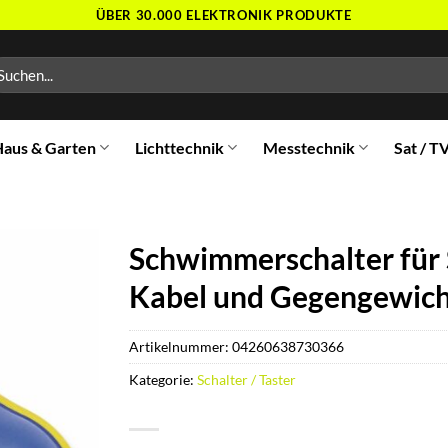
ÜBER 30.000 ELEKTRONIK PRODUKTE
chen
ch:
aus & Garten
Lichttechnik
Messtechnik
Sat / T
Schwimmerschalter für
Kabel und Gegengewic
Artikelnummer:
04260638730366
Kategorie:
Schalter / Taster