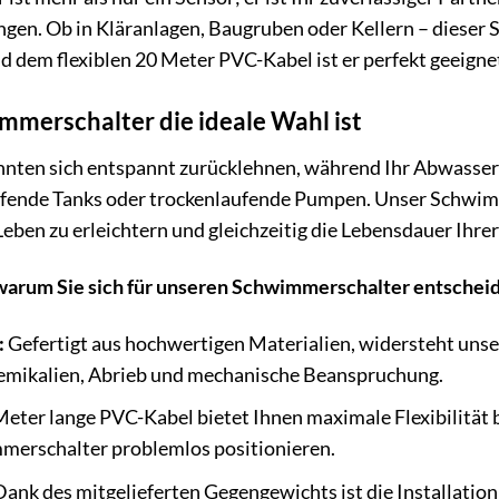
n. Ob in Kläranlagen, Baugruben oder Kellern – dieser Sc
d dem flexiblen 20 Meter PVC-Kabel ist er perfekt geeign
merschalter die ideale Wahl ist
 könnten sich entspannt zurücklehnen, während Ihr Abwasser
fende Tanks oder trockenlaufende Pumpen. Unser Schwim
Leben zu erleichtern und gleichzeitig die Lebensdauer Ihr
 warum Sie sich für unseren Schwimmerschalter entscheid
:
Gefertigt aus hochwertigen Materialien, widersteht uns
hemikalien, Abrieb und mechanische Beanspruchung.
eter lange PVC-Kabel bietet Ihnen maximale Flexibilität be
merschalter problemlos positionieren.
ank des mitgelieferten Gegengewichts ist die Installatio