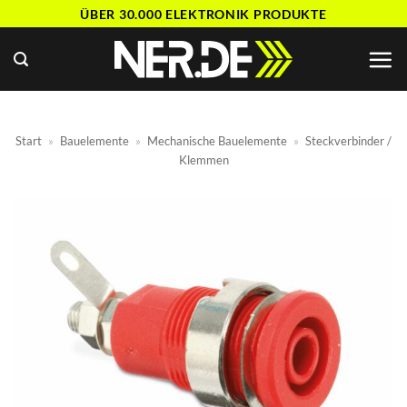
Zum
ÜBER 30.000 ELEKTRONIK PRODUKTE
Inhalt
springen
Start
»
Bauelemente
»
Mechanische Bauelemente
»
Steckverbinder /
Klemmen