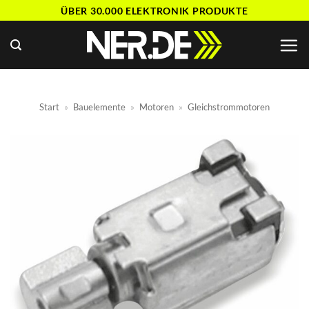
Zum
ÜBER 30.000 ELEKTRONIK PRODUKTE
Inhalt
springen
Start
»
Bauelemente
»
Motoren
»
Gleichstrommotoren