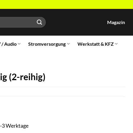
Magazin
V / Audio
Stromversorgung
Werkstatt & KFZ
g (2-reihig)
t 1-3 Werktage