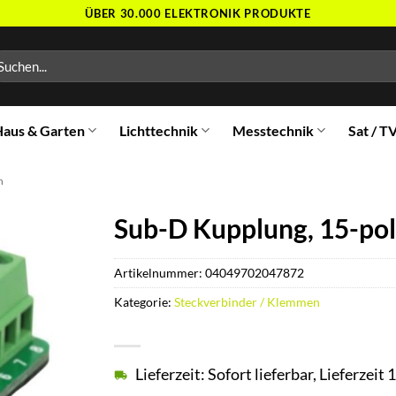
ÜBER 30.000 ELEKTRONIK PRODUKTE
chen
ch:
aus & Garten
Lichttechnik
Messtechnik
Sat / T
n
Sub-D Kupplung, 15-poli
Artikelnummer:
04049702047872
Kategorie:
Steckverbinder / Klemmen
Lieferzeit: Sofort lieferbar, Lieferzei