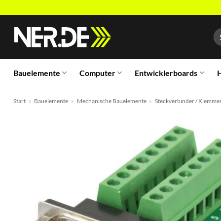
Zum
Inhalt
Su
springen
na
Bauelemente
Computer
Entwicklerboards
H
Start
»
Bauelemente
»
Mechanische Bauelemente
»
Steckverbinder / Klemme