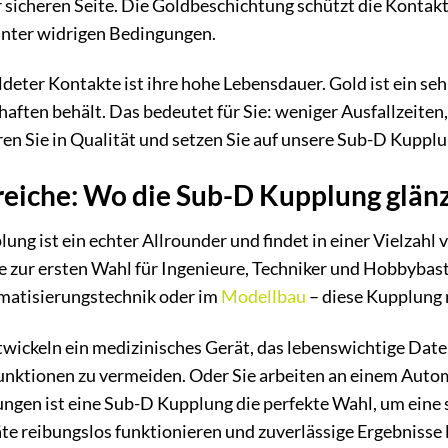
 sicheren Seite. Die Goldbeschichtung schützt die Kontakte
unter widrigen Bedingungen.
ldeter Kontakte ist ihre hohe Lebensdauer. Gold ist ein se
haften behält. Das bedeutet für Sie: weniger Ausfallzeiten
ren Sie in Qualität und setzen Sie auf unsere Sub-D Kuppl
iche: Wo die Sub-D Kupplung glän
ung ist ein echter Allrounder und findet in einer Vielzahl
e zur ersten Wahl für Ingenieure, Techniker und Hobbybastl
matisierungstechnik oder im
Modellbau
– diese Kupplung 
 entwickeln ein medizinisches Gerät, das lebenswichtige D
funktionen zu vermeiden. Oder Sie arbeiten an einem Aut
gen ist eine Sub-D Kupplung die perfekte Wahl, um eine s
äte reibungslos funktionieren und zuverlässige Ergebnisse l