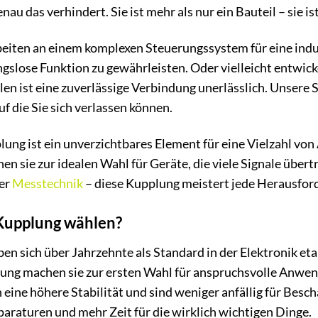
nau das verhindert. Sie ist mehr als nur ein Bauteil – sie i
 arbeiten an einem komplexen Steuerungssystem für eine ind
ngslose Funktion zu gewährleisten. Oder vielleicht entwic
llen ist eine zuverlässige Verbindung unerlässlich. Unsere
f die Sie sich verlassen können.
lung ist ein unverzichtbares Element für eine Vielzahl v
n sie zur idealen Wahl für Geräte, die viele Signale über
der
Messtechnik
– diese Kupplung meistert jede Herausfor
Kupplung wählen?
n sich über Jahrzehnte als Standard in der Elektronik eta
ung machen sie zur ersten Wahl für anspruchsvolle Anwen
ine höhere Stabilität und sind weniger anfällig für Besch
paraturen und mehr Zeit für die wirklich wichtigen Dinge.