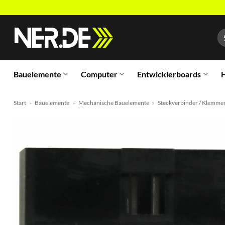
Zum
Inhalt
Su
springen
na
Bauelemente
Computer
Entwicklerboards
H
Start
»
Bauelemente
»
Mechanische Bauelemente
»
Steckverbinder / Klemme