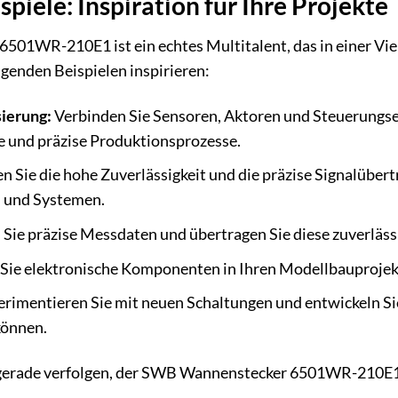
iele: Inspiration für Ihre Projekte
01WR-210E1 ist ein echtes Multitalent, das in einer Vi
lgenden Beispielen inspirieren:
sierung:
Verbinden Sie Sensoren, Aktoren und Steuerungsei
te und präzise Produktionsprozesse.
 Sie die hohe Zuverlässigkeit und die präzise Signalübert
 und Systemen.
 Sie präzise Messdaten und übertragen Sie diese zuverläs
Sie elektronische Komponenten in Ihren Modellbauprojekt
rimentieren Sie mit neuen Schaltungen und entwickeln Sie
können.
e gerade verfolgen, der SWB Wannenstecker 6501WR-210E1 i