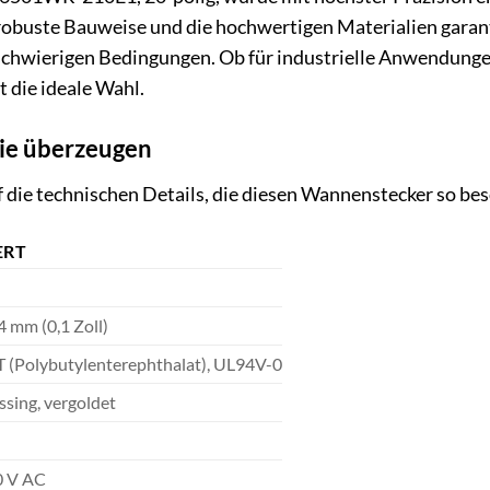
robuste Bauweise und die hochwertigen Materialien garan
schwierigen Bedingungen. Ob für industrielle Anwendung
t die ideale Wahl.
die überzeugen
f die technischen Details, die diesen Wannenstecker so b
ERT
4 mm (0,1 Zoll)
 (Polybutylenterephthalat), UL94V-0
sing, vergoldet
0 V AC