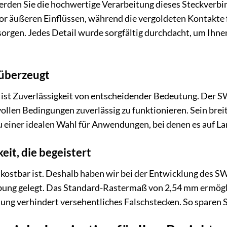
den Sie die hochwertige Verarbeitung dieses Steckverbi
or äußeren Einflüssen, während die vergoldeten Kontakte 
orgen. Jedes Detail wurde sorgfältig durchdacht, um Ihnen 
 überzeugt
ik ist Zuverlässigkeit von entscheidender Bedeutung. D
llen Bedingungen zuverlässig zu funktionieren. Sein brei
 einer idealen Wahl für Anwendungen, bei denen es auf La
it, die begeistert
it kostbar ist. Deshalb haben wir bei der Entwicklung 
bung gelegt. Das Standard-Rastermaß von 2,54 mm ermögli
lung verhindert versehentliches Falschstecken. So sparen S