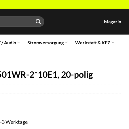
Magazin
V / Audio
Stromversorgung
Werkstatt & KFZ
01WR-2*10E1, 20-polig
t 1-3 Werktage