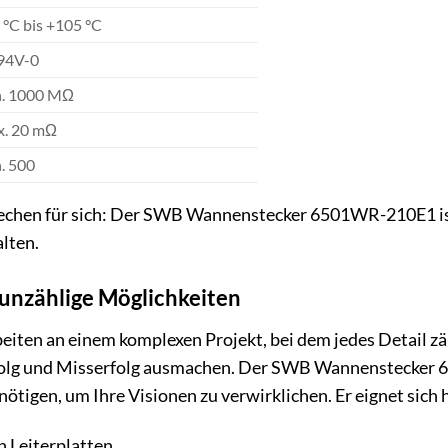
 °C bis +105 °C
94V-0
n. 1000 MΩ
x. 20 mΩ
. 500
rechen für sich: Der SWB Wannenstecker 6501WR-210E1 ist 
lten.
 unzählige Möglichkeiten
arbeiten an einem komplexen Projekt, bei dem jedes Detail 
olg und Misserfolg ausmachen. Der SWB Wannenstecker 65
enötigen, um Ihre Visionen zu verwirklichen. Er eignet sich
 Leiterplatten