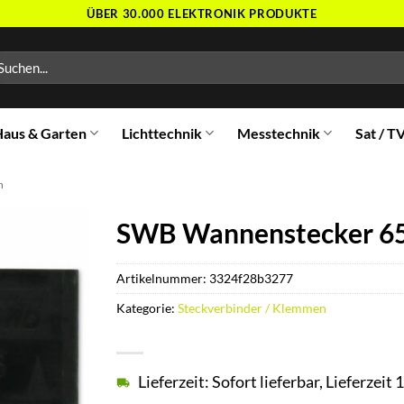
ÜBER 30.000 ELEKTRONIK PRODUKTE
chen
ch:
aus & Garten
Lichttechnik
Messtechnik
Sat / T
n
SWB Wannenstecker 65
Artikelnummer:
3324f28b3277
Kategorie:
Steckverbinder / Klemmen
Lieferzeit: Sofort lieferbar, Lieferzei