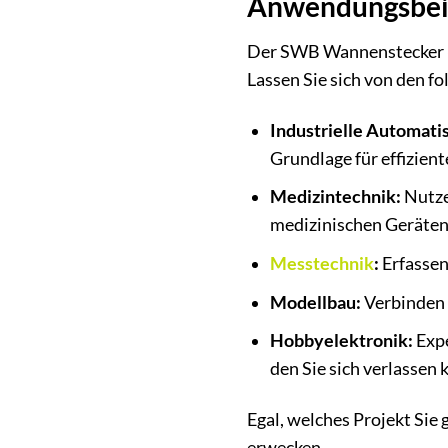
Anwendungsbeisp
Der SWB Wannenstecker 65
Lassen Sie sich von den fo
Industrielle Automati
Grundlage für effizien
Medizintechnik:
Nutzen
medizinischen Geräten
Messtechnik
:
Erfassen
Modellbau:
Verbinden 
Hobbyelektronik:
Expe
den Sie sich verlassen 
Egal, welches Projekt Si
erwecken.