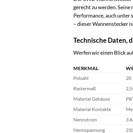
gerecht zu werden. Seine 
Performance, auch unter 
– dieser Wannenstecker is
Technische Daten, 
Werfen wir einen Blick au
MERKMAL
W
Polzahl
20
Rastermaß
2,5
Material Gehäuse
PBT
Material Kontakte
Mes
Nennstrom
3 A
Nennspannung
25