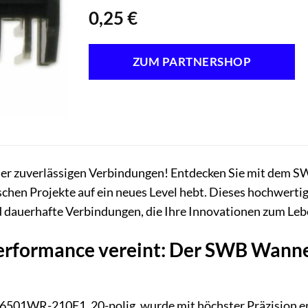
0,25
€
ZUM PARTNERSHOP
der zuverlässigen Verbindungen! Entdecken Sie mit dem 
ischen Projekte auf ein neues Level hebt. Dieses hochwerti
d dauerhafte Verbindungen, die Ihre Innovationen zum Le
Performance vereint: Der SWB Wan
01WR-210E1, 20-polig, wurde mit höchster Präzision en