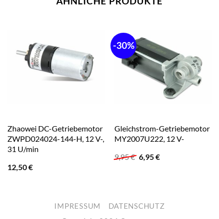
ÄHNLICHE PRODUKTE
-30%
Zhaowei DC-Getriebemotor
Gleichstrom-Getriebemotor
ZWPD024024-144-H, 12 V-,
MY2007U222, 12 V-
31 U/min
Ursprünglicher
Aktueller
9,95
€
6,95
€
Preis
Preis
12,50
€
war:
ist:
9,95 €
6,95 €.
IMPRESSUM
DATENSCHUTZ