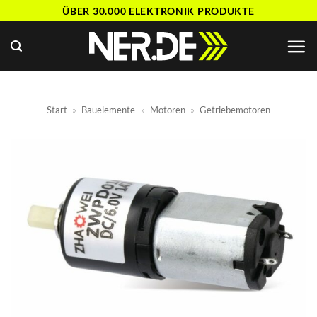
Zum
ÜBER 30.000 ELEKTRONIK PRODUKTE
Inhalt
springen
Start
»
Bauelemente
»
Motoren
»
Getriebemotoren