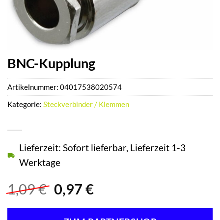
BNC-Kupplung
Artikelnummer:
04017538020574
Kategorie:
Steckverbinder / Klemmen
Lieferzeit: Sofort lieferbar, Lieferzeit 1-3
Werktage
Ursprünglicher
Aktueller
1,09
€
0,97
€
Preis
Preis
war:
ist: