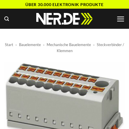
Zum
ÜBER 30.000 ELEKTRONIK PRODUKTE
Inhalt
springen
Start
»
Bauelemente
»
Mechanische Bauelemente
»
Steckverbinder /
Klemmen