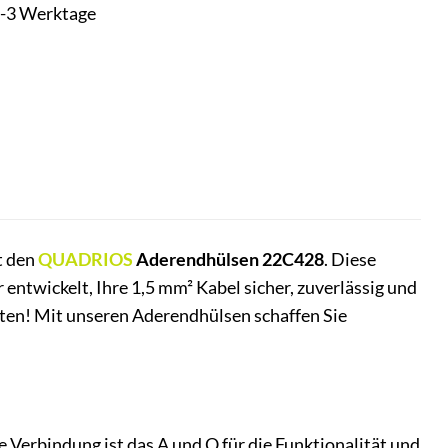
t 1-3 Werktage
t den
QUADRIOS
Aderendhülsen 22C428
. Diese
entwickelt, Ihre 1,5 mm² Kabel sicher, zuverlässig und
kten! Mit unseren Aderendhülsen schaffen Sie
te Verbindung ist das A und O für die Funktionalität und