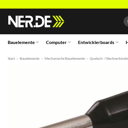
Zum
Inhalt
Su
springen
na
Bauelemente
Computer
Entwicklerboards
H
Start
»
Bauelemente
»
Mechanische Bauelemente
»
Quetsch- / Steckverbinde