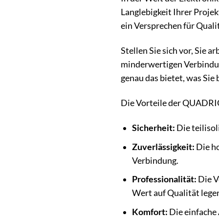
Langlebigkeit Ihrer Proje
ein Versprechen für Quali
Stellen Sie sich vor, Sie 
minderwertigen Verbindun
genau das bietet, was Sie 
Die Vorteile der QUADRIO
Sicherheit:
Die teiliso
Zuverlässigkeit:
Die ho
Verbindung.
Professionalität:
Die V
Wert auf Qualität lege
Komfort:
Die einfache