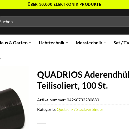
ÜBER 30.000 ELEKTRONIK PRODUKTE
chen
ch:
aus & Garten
Lichttechnik
Messtechnik
Sat / T
r
QUADRIOS Aderendhülse
Teilisoliert, 100 St.
Artikelnummer:
04260732280880
Kategorie:
Quetsch- / Steckverbinder