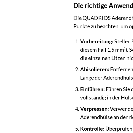
Die richtige Anwend
Die QUADRIOS Aderendhülse
Punkte zu beachten, um op
Vorbereitung:
Stellen 
diesem Fall 1,5 mm²). 
die einzelnen Litzen ni
Abisolieren:
Entfernen 
Länge der Aderendhüls
Einführen:
Führen Sie d
vollständig in der Hülse
Verpressen:
Verwenden 
Aderendhülse an der ri
Kontrolle:
Überprüfen S