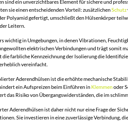
en sind ein unverzichtbares Element für sichere und profes
eten sie einen entscheidenden Vorteil: zusätzlichen
Schutz
er Polyamid gefertigt, umschließt den Hülsenkörper teilw
er Leitern.
rs wichtig in Umgebungen, in denen Vibrationen, Feuchtigk
ungewollten elektrischen Verbindungen und trägt somit ma
t die farbliche Kennzeichnung der Isolierung die Identifiz
erheblich vereinfacht.
solierter Aderendhülsen ist die erhöhte mechanische Stabilit
hindert ein Aufspreizen beim Einführen in
Klemmen
oder S
ert das Risiko von Übergangswiderständen, die im schlim
ter Aderendhülsen ist daher nicht nur eine Frage der Siche
ationen. Sie investieren in eine zuverlässige Verbindung, di