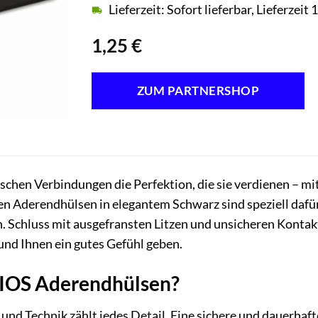
Lieferzeit: Sofort lieferbar, Lieferzei
1,25
€
ZUM PARTNERSHOP
ischen Verbindungen die Perfektion, die sie verdienen – mi
en Aderendhülsen in elegantem Schwarz sind speziell dafür 
n. Schluss mit ausgefransten Litzen und unsicheren Konta
und Ihnen ein gutes Gefühl geben.
OS Aderendhülsen?
 und Technik zählt jedes Detail. Eine sichere und dauerhaf