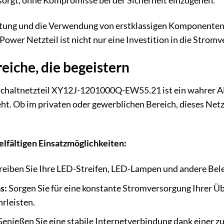
sorgt, ohne Kompromisse bei der Sicherheit einzugehen.
tung und die Verwendung von erstklassigen Komponenten 
Power Netzteil ist nicht nur eine Investition in die Strom
iche, die begeistern
chaltnetzteil XY12J-1201000Q-EW55.21 ist ein wahrer Al
t. Ob im privaten oder gewerblichen Bereich, dieses Netzte
ielfältigen Einsatzmöglichkeiten:
eiben Sie Ihre LED-Streifen, LED-Lampen und andere Bele
s:
Sorgen Sie für eine konstante Stromversorgung Ihrer 
rleisten.
enießen Sie eine stabile Internetverbindung dank einer z