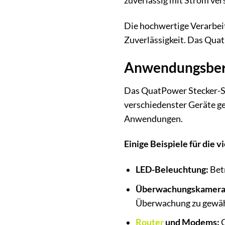
zuverlässig mit Strom ver
Die hochwertige Verarbei
Zuverlässigkeit. Das Quat
Anwendungsbere
Das QuatPower Stecker-S
verschiedenster Geräte geh
Anwendungen.
Einige Beispiele für die v
LED-Beleuchtung:
Betr
Überwachungskamera
Überwachung zu gewäh
Router
und Modems:
G