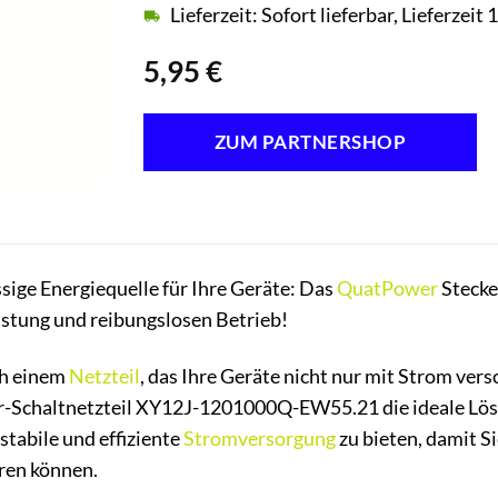
Lieferzeit: Sofort lieferbar, Lieferzei
5,95
€
ZUM PARTNERSHOP
ssige Energiequelle für Ihre Geräte: Das
QuatPower
Stecke
istung und reibungslosen Betrieb!
ch einem
Netzteil
, das Ihre Geräte nicht nur mit Strom ve
r-Schaltnetzteil XY12J-1201000Q-EW55.21 die ideale Lösu
stabile und effiziente
Stromversorgung
zu bieten, damit Si
ren können.