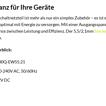
anz für Ihre Geräte
altnetzteil ist mehr als nur ein simples Zubehör – es ist 
e optimal mit Energie zu versorgen. Mit einer Ausgangsspa
ance zwischen Leistung und Effizienz. Der 5,5/2,1mm
Steck
n.
rblick:
00Q-EW55.21
0-240V AC, 50/60Hz
2V DC