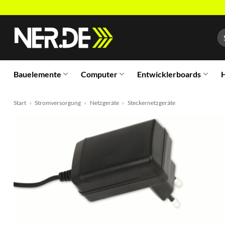
Zum
Inhalt
Su
springen
na
Bauelemente
Computer
Entwicklerboards
H
Start
»
Stromversorgung
»
Netzgeräte
»
Steckernetzgeräte