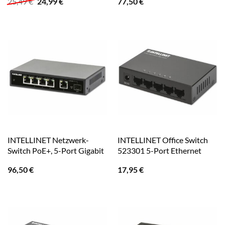
Ursprünglicher
Aktueller
25,49
€
24,99
€
77,50
€
Preis
Preis
war:
ist:
25,49 €
24,99 €.
INTELLINET Netzwerk-
INTELLINET Office Switch
Switch PoE+, 5-Port Gigabit
523301 5-Port Ethernet
96,50
€
17,95
€