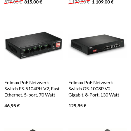
Ursprünglicher
Aktueller
Ursprünglicher
Aktuelle
879,00
€
815,00
€
1.179,00
€
1.109,00
€
Preis
Preis
Preis
Preis
war:
ist:
war:
ist:
879,00 €
815,00 €.
1.179,00 €
1.109,00
Edimax PoE Netzwerk-
Edimax PoE Netzwerk-
Switch ES-5104PH V2, Fast
Switch GS-1008P V2,
Ethernet, 5-port, 70 Watt
Gigabit, 8-Port, 130 Watt
46,95
€
129,85
€