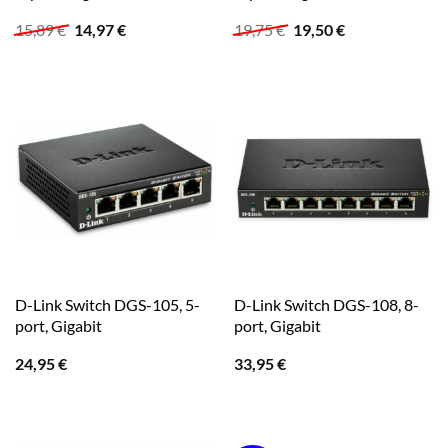
Ursprünglicher
Aktueller
Ursprünglicher
Aktueller
15,89
€
14,97
€
19,75
€
19,50
€
Preis
Preis
Preis
Preis
war:
ist:
war:
ist:
15,89 €
14,97 €.
19,75 €
19,50 €.
D-Link Switch DGS-105, 5-
D-Link Switch DGS-108, 8-
port, Gigabit
port, Gigabit
24,95
€
33,95
€