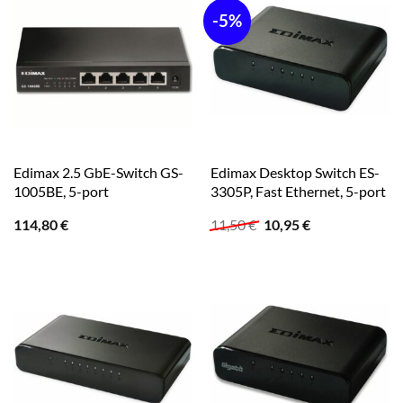
-5%
Edimax 2.5 GbE-Switch GS-
Edimax Desktop Switch ES-
1005BE, 5-port
3305P, Fast Ethernet, 5-port
Ursprünglicher
Aktueller
114,80
€
11,50
€
10,95
€
Preis
Preis
war:
ist:
11,50 €
10,95 €.