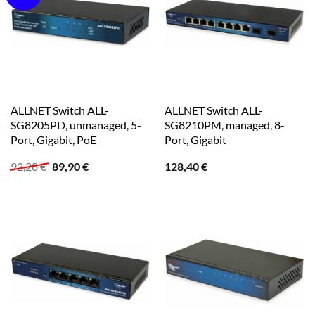
ALLNET Switch ALL-
ALLNET Switch ALL-
SG8205PD, unmanaged, 5-
SG8210PM, managed, 8-
Port, Gigabit, PoE
Port, Gigabit
Ursprünglicher
Aktueller
92,28
€
89,90
€
128,40
€
Preis
Preis
war:
ist:
92,28 €
89,90 €.