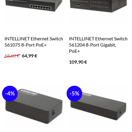
INTELLINET Ethernet Switch
INTELLINET Ethernet Switch
561075 8-Port PoE+
561204 8-Port Gigabit,
PoE+
Ursprünglicher
Aktueller
68,60
€
64,99
€
Preis
Preis
109,90
€
war:
ist:
68,60 €
64,99 €.
-4%
-5%