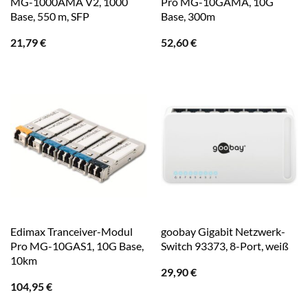
MG-1000AMA V2, 1000
Pro MG-10GAMA, 10G
Base, 550 m, SFP
Base, 300m
21,79
€
52,60
€
Edimax Tranceiver-Modul
goobay Gigabit Netzwerk-
Pro MG-10GAS1, 10G Base,
Switch 93373, 8-Port, weiß
10km
29,90
€
104,95
€