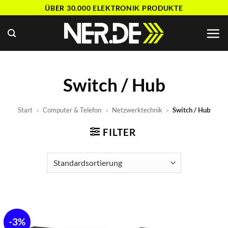
Zum
ÜBER 30.000 ELEKTRONIK PRODUKTE
Inhalt
springen
Switch / Hub
Start
»
Computer & Telefon
»
Netzwerktechnik
»
Switch / Hub
FILTER
-3%