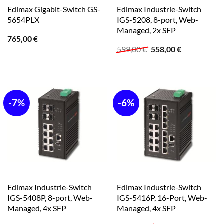
Edimax Gigabit-Switch GS-
Edimax Industrie-Switch
5654PLX
IGS-5208, 8-port, Web-
Managed, 2x SFP
765,00
€
Ursprünglicher
Aktueller
599,00
€
558,00
€
Preis
Preis
war:
ist:
599,00 €
558,00 €.
-7%
-6%
Edimax Industrie-Switch
Edimax Industrie-Switch
IGS-5408P, 8-port, Web-
IGS-5416P, 16-Port, Web-
Managed, 4x SFP
Managed, 4x SFP