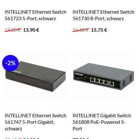
INTELLINET Ethernet Switch
INTELLINET Ethernet Switch
561723 5-Port, schwarz
561730 8-Port, schwarz
Ursprünglicher
Aktueller
Ursprünglicher
Aktueller
14,50
€
13,90
€
16,60
€
15,75
€
Preis
Preis
Preis
Preis
war:
ist:
war:
ist:
14,50 €
13,90 €.
16,60 €
15,75 €.
-2%
INTELLINET Ethernet Switch
INTELLINET Gigabit Switch
561747 5-Port Gigabit,
561808 PoE-Powered 5-
schwarz
Port